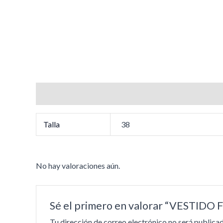
Información adicional
Valoraciones (0)
Talla
38
No hay valoraciones aún.
Sé el primero en valorar “VESTI
Tu dirección de correo electrónico no será publicad