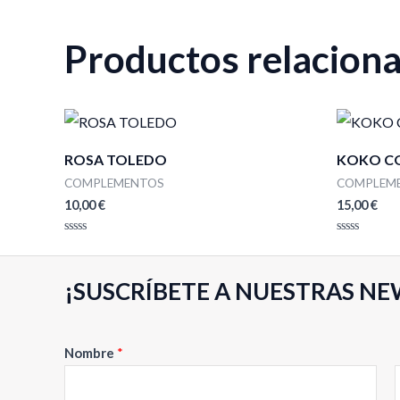
Productos relacion
ROSA TOLEDO
KOKO C
COMPLEMENTOS
COMPLEM
10,00
€
15,00
€
Valorado
Valorado
con
con
0
0
de
de
¡SUSCRÍBETE A NUESTRAS NE
5
5
Nombre
*