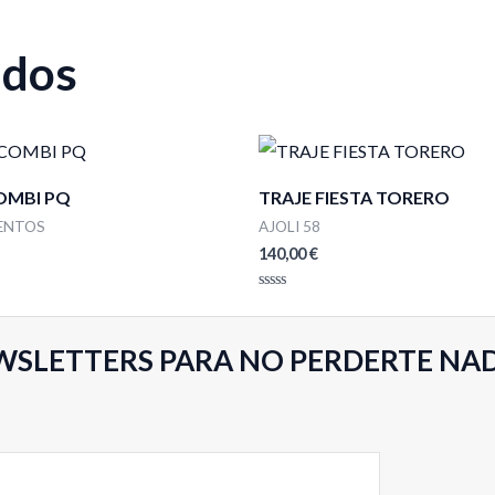
ados
OMBI PQ
TRAJE FIESTA TORERO
ENTOS
AJOLI 58
140,00
€
Valorado
con
0
de
WSLETTERS PARA NO PERDERTE NA
5