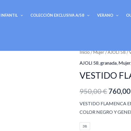
INFANTIL
COLECCIÓN EXCLUSIVA A/58
VERANO
O
VESTIDO
Inicio
/
Mujer
/
AJOLI 58
/ 
El
FLAMENCA
AJOLI 58
,
granada
,
Mujer
precio
MOD
VESTIDO F
PASION
origina
cantidad
950,00
€
760,0
era:
VESTIDO FLAMENCA E
950,00 
COLOR NEGRO Y GENER
38