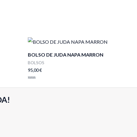
BOLSO DE JUDA NAPA MARRON
BOLSOS
95,00
€
Valorado
con
0
de
DA!
5