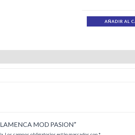
AÑADIR AL 
DO FLAMENCA MOD PASION”
a.
Los campos obligatorios están marcados con
*