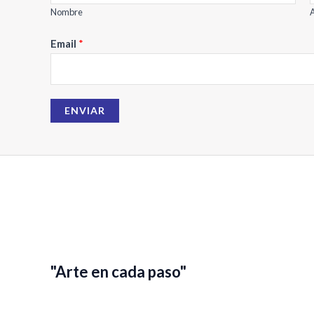
Nombre
A
E
Email
*
m
a
i
ENVIAR
l
N
o
m
b
r
e
"Arte en cada paso"