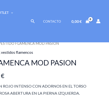
original
actual
era:
es:
UTLET
950,00 €.
760,00 €.
Buscar
0,00
€
CONTACTO
VESTIDO FLAMENCA MOD PASION
El
,
vestidos flamencos
precio
LAMENCA MOD PASION
l
actual
0
€
es:
N ROJO INTENSO CON ADORNOS EN EL TORSO
€.
760,00 €.
OSA ABERTURA EN LA PIERNA IZQUIERDA.