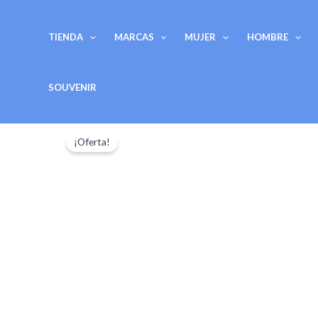
Ir
al
TIENDA
MARCAS
MUJER
HOMBRE
contenido
SOUVENIR
¡Oferta!