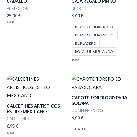
CABALLO
CAJA REGALO PIN 3D
ABALORIOS
BROCHE
25,00
€
3,00
€
BLANCO LUNAR ROJO
Valorado
con
BLANCO LUNAR VERDE
0
de
5
BURLADERO
ROJO LUNAR BLANCO
Valorado
con
0
de
5
CAPOTE TORERO 3D PARA
SOLAPA
CALCETINES ARTISTICOS
COMPLEMENTOS
ESTILO MEXICANO
6,00
€
CALCETINES
6,95
€
CAPOTE