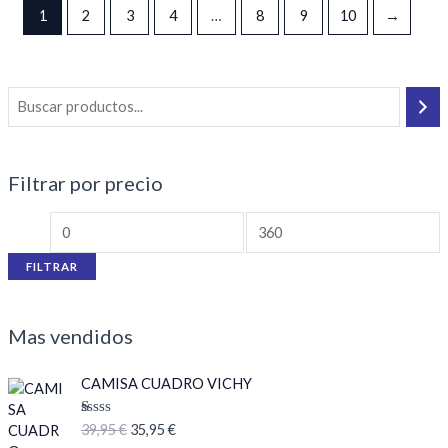
1
2
3
4
…
8
9
10
→
Filtrar por precio
FILTRAR
Mas vendidos
E
E
CAMISA CUADRO VICHY
l
l
p
p
V
39,95
€
35,95
€
r
r
al