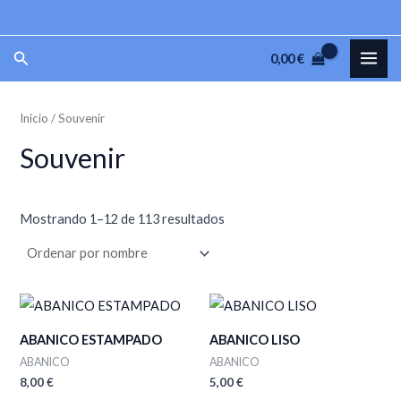
Ir
P
P
al
r
r
MAI
Buscar
0,00
€
contenido
e
e
ME
c
c
Inicio
/ Souvenir
i
i
o
o
Souvenir
m
m
í
á
Mostrando 1–12 de 113 resultados
n
x
i
i
m
m
o
o
ABANICO ESTAMPADO
ABANICO LISO
ABANICO
ABANICO
8,00
€
5,00
€