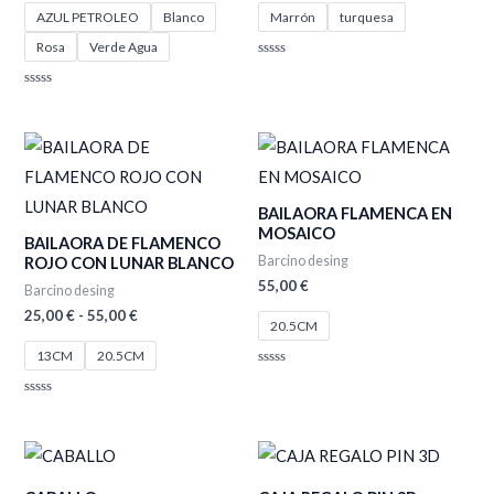
AZUL PETROLEO
Blanco
Marrón
turquesa
Rosa
Verde Agua
Valorado
con
0
Valorado
de
con
5
0
de
Rango
5
de
precios:
desde
BAILAORA FLAMENCA EN
25,00 €
MOSAICO
hasta
BAILAORA DE FLAMENCO
55,00 €
Barcino desing
ROJO CON LUNAR BLANCO
55,00
€
Barcino desing
25,00
€
-
55,00
€
20.5CM
13CM
20.5CM
Valorado
con
0
Valorado
de
con
5
0
de
5