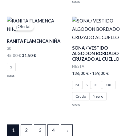
Valorado
con
0
de
El
El
Rango
5
precio
precio
de
¡Oferta!
original
actual
precios:
era:
es:
desde
45,00 €.
31,50 €.
136,00 €
RANITA FLAMENCA NIÑA
hasta
SONA / VESTIDO
30
159,00 €
ALGODON BORDADO
45,00
€
31,50
€
CRUZADO AL CUELLO
FIESTA
2
136,00
€
-
159,00
€
Valorado
M
S
XL
XXL
con
0
de
5
Crudo
Negro
Valorado
con
0
de
5
1
2
3
4
→