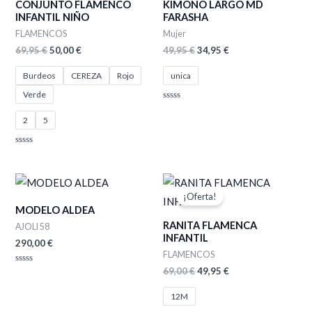
CONJUNTO FLAMENCO
KIMONO LARGO MD
69,95 €.
50,00 €.
49,95 €.
34,95 €.
INFANTIL NIÑO
FARASHA
FLAMENCOS
Mujer
69,95
€
50,00
€
49,95
€
34,95
€
Burdeos
CEREZA
Rojo
unica
Verde
Valorado
con
2
5
0
de
5
Valorado
con
0
de
El
El
5
precio
precio
¡Oferta!
original
actual
MODELO ALDEA
era:
es:
RANITA FLAMENCA
69,00 €.
49,95 €.
AJOLI 58
INFANTIL
290,00
€
FLAMENCOS
69,00
€
49,95
€
Valorado
con
0
de
12M
5