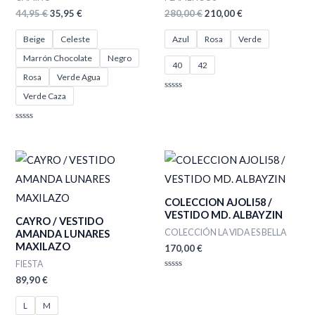
44,95
€
35,95
€
280,00
€
210,00
€
Beige
Celeste
Azul
Rosa
Verde
Marrón Chocolate
Negro
40
42
Rosa
Verde Agua
Verde Caza
Valorado
con
0
de
Valorado
5
con
0
de
5
COLECCION AJOLI58 /
VESTIDO MD. ALBAYZIN
CAYRO / VESTIDO
COLECCIÓN LA VIDA ES BELLA
AMANDA LUNARES
MAXILAZO
170,00
€
FIESTA
Valorado
89,90
€
con
0
de
L
M
5