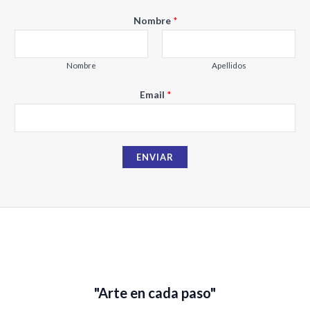
0
.
9
€
d
e
0
.
Nombre
*
5
€
.
Nombre
Apellidos
N
Email
*
o
m
b
ENVIAR
r
e
E
m
a
i
l
"Arte en cada paso"