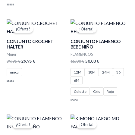
Valorado
con
0
de
El
El
El
El
5
precio
precio
precio
precio
¡Oferta!
¡Oferta!
original
actual
original
actual
era:
es:
era:
es:
CONJUNTO CROCHET
CONJUNTO FLAMENCO
39,95 €.
29,95 €.
65,00 €.
50,00 €.
HALTER
BEBE NIÑO
Mujer
FLAMENCOS
39,95
€
29,95
€
65,00
€
50,00
€
unica
12M
18M
24M
36
6M
Valorado
con
Celeste
Gris
Rojo
0
de
5
Valorado
con
0
de
El
El
El
El
5
precio
precio
precio
precio
¡Oferta!
¡Oferta!
original
actual
original
actual
era:
es:
era:
es: