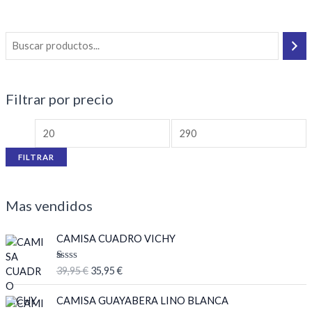
Filtrar por precio
FILTRAR
Mas vendidos
E
E
CAMISA CUADRO VICHY
l
l
p
p
V
39,95
€
35,95
€
r
r
al
or
e
e
E
E
ad
CAMISA GUAYABERA LINO BLANCA
c
c
l
l
o