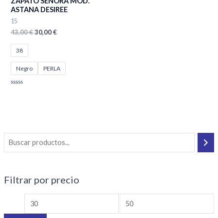
ZAPATO SEÑORA MOD.
43,00 €.
30,00 €.
ASTANA DESIREE
15
43,00
€
30,00
€
38
Negro
PERLA
Valorado
con
0
de
5
Filtrar por precio