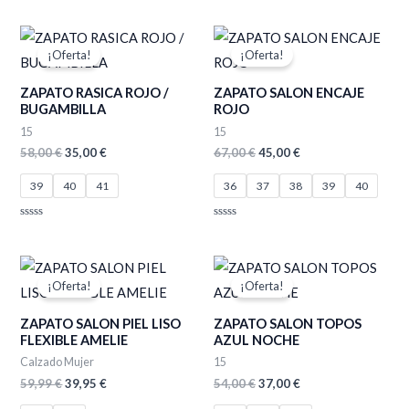
5
con
0
de
El
El
El
El
5
precio
precio
precio
precio
¡Oferta!
¡Oferta!
original
actual
original
actual
era:
es:
era:
es:
ZAPATO RASICA ROJO /
ZAPATO SALON ENCAJE
58,00 €.
35,00 €.
67,00 €.
45,00 €.
BUGAMBILLA
ROJO
15
15
58,00
€
35,00
€
67,00
€
45,00
€
39
40
41
36
37
38
39
40
Valorado
Valorado
con
con
0
0
de
de
El
El
El
El
5
5
precio
precio
precio
precio
¡Oferta!
¡Oferta!
original
actual
original
actual
era:
es:
era:
es:
ZAPATO SALON PIEL LISO
ZAPATO SALON TOPOS
59,99 €.
39,95 €.
54,00 €.
37,00 €.
FLEXIBLE AMELIE
AZUL NOCHE
Calzado Mujer
15
59,99
€
39,95
€
54,00
€
37,00
€