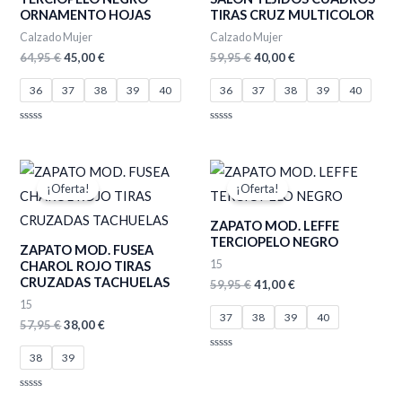
ORNAMENTO HOJAS
TIRAS CRUZ MULTICOLOR
Calzado Mujer
Calzado Mujer
64,95
€
45,00
€
59,95
€
40,00
€
36
37
38
39
40
36
37
38
39
40
Valorado
Valorado
con
con
0
0
de
de
El
El
El
El
5
5
precio
precio
precio
precio
¡Oferta!
¡Oferta!
original
actual
original
actual
era:
es:
era:
es:
ZAPATO MOD. LEFFE
57,95 €.
38,00 €.
59,95 €.
41,00 €.
TERCIOPELO NEGRO
ZAPATO MOD. FUSEA
15
CHAROL ROJO TIRAS
CRUZADAS TACHUELAS
59,95
€
41,00
€
15
37
38
39
40
57,95
€
38,00
€
38
39
Valorado
con
0
de
Valorado