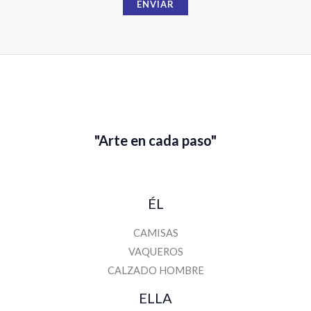
ENVIAR
0
0
0
r
,
,
e
0
€
0
0
.
0
€
€
.
"Arte en cada paso"
ÉL
CAMISAS
VAQUEROS
CALZADO HOMBRE
ELLA