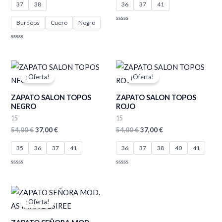
37
38
36
37
41
Burdeos
Cuero
Negro
Valorado
con
0
de
Valorado
5
con
0
de
El
El
El
El
5
precio
precio
precio
precio
¡Oferta!
¡Oferta!
original
actual
original
actual
era:
es:
era:
es:
ZAPATO SALON TOPOS
ZAPATO SALON TOPOS
54,00 €.
37,00 €.
54,00 €.
37,00 €.
NEGRO
ROJO
15
15
54,00
€
37,00
€
54,00
€
37,00
€
35
36
37
41
36
37
38
40
41
Valorado
Valorado
con
con
0
0
de
de
El
El
5
5
precio
precio
¡Oferta!
original
actual
era:
es: