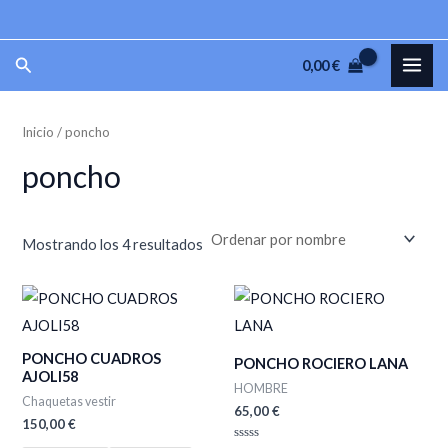
Ir
P
P
al
r
r
MAI
Buscar
0,00
€
contenido
e
e
ME
c
c
Inicio
/ poncho
i
i
o
o
poncho
m
m
í
á
Mostrando los 4 resultados
n
x
i
i
m
m
o
o
PONCHO CUADROS
PONCHO ROCIERO LANA
AJOLI58
HOMBRE
Chaquetas vestir
65,00
€
150,00
€