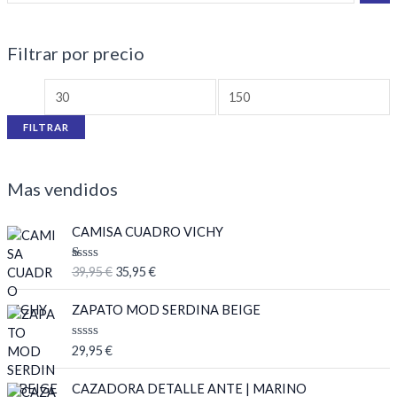
Filtrar por precio
FILTRAR
Mas vendidos
E
E
CAMISA CUADRO VICHY
l
l
p
p
V
39,95
€
35,95
€
r
r
al
or
e
e
ad
ZAPATO MOD SERDINA BEIGE
c
c
o
co
i
i
n
V
29,95
€
o
o
1.
a
0
o
a
l
0
o
CAZADORA DETALLE ANTE | MARINO
r
c
de