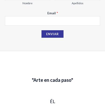
Nombre
Apellidos
E
Email
*
m
a
i
ENVIAR
l
N
o
m
b
r
e
"Arte en cada paso"
ÉL