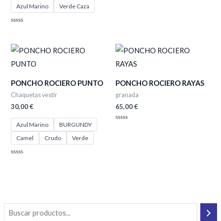
Valorado
Azul Marino
Verde Caza
con
0
de
5
Valorado
con
0
de
5
PONCHO ROCIERO PUNTO
PONCHO ROCIERO RAYAS
Chaquetas vestir
granada
30,00
€
65,00
€
Azul Marino
BURGUNDY
Valorado
con
Camel
Crudo
Verde
0
de
5
Valorado
con
0
de
5