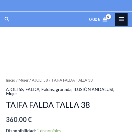
TALLA
Ir
38
al
MAI
Buscar
cantidad
0,00
€
contenido
ME
TAIFA
FALDA
TALLA
38
cantidad
Inicio
/
Mujer
/
AJOLI 58
/ TAIFA FALDA TALLA 38
AJOLI 58
,
FALDA
,
Faldas
,
granada
,
ILUSIÓN ANDALUSI
,
Mujer
TAIFA FALDA TALLA 38
360,00
€
Disponibilidad:
1 disponibles