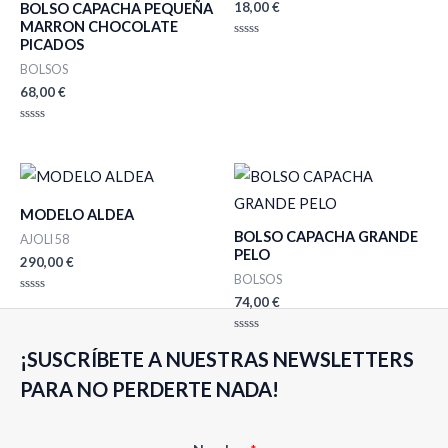
18,00
€
BOLSO CAPACHA PEQUEÑA
MARRON CHOCOLATE
PICADOS
Valorado
con
BOLSOS
0
de
68,00
€
5
Valorado
con
0
de
5
MODELO ALDEA
BOLSO CAPACHA GRANDE
AJOLI 58
PELO
290,00
€
BOLSOS
74,00
€
Valorado
con
0
de
Valorado
5
¡SUSCRÍBETE A NUESTRAS NEWSLETTERS
con
0
de
PARA NO PERDERTE NADA!
5