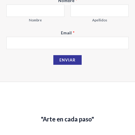
Nombre
*
Nombre
Apellidos
N
Email
*
o
m
b
ENVIAR
r
e
E
m
a
i
l
"Arte en cada paso"