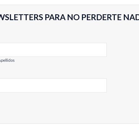
Valorado
con
0
de
WSLETTERS PARA NO PERDERTE NA
5
pellidos