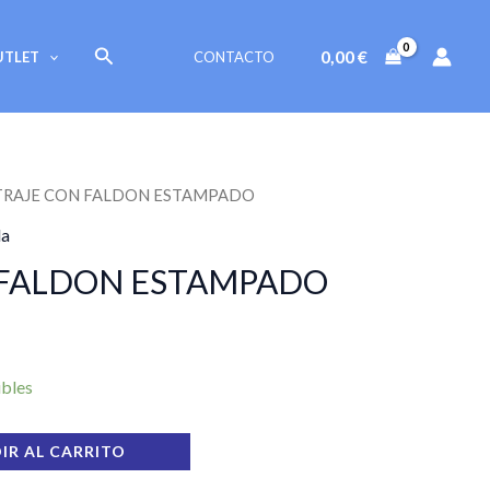
FALDON
ESTAMPADO
Buscar
0,00
€
UTLET
CONTACTO
cantidad
TRAJE CON FALDON ESTAMPADO
da
 FALDON ESTAMPADO
ibles
IR AL CARRITO