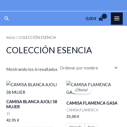
Ir
P
P
al
r
r
MAI
Buscar
0,00
€
contenido
e
e
ME
c
c
Inicio
/ COLECCIÓN ESENCIA
i
i
o
o
COLECCIÓN ESENCIA
m
m
í
á
Mostrando los 6 resultados
n
x
i
i
m
m
¡Oferta!
o
o
CAMISA BLANCA AJOLI 58
CAMISA FLAMENCA GASA
MUJER
CAMISA FLAMENCA
15
35,00
€
42,95
€
Morado
Rojo