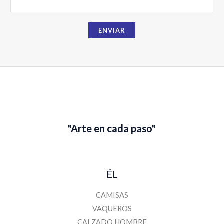
E
m
a
ENVIAR
i
l
"Arte en cada paso"
ÉL
CAMISAS
VAQUEROS
CALZADO HOMBRE