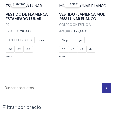
precio
precio
precio
precio
¡Oferta!
¡Oferta!
original
actual
original
actual
era:
es:
era:
es:
VESTIDO DE FLAMENCA
VESTIDO FLAMENCA MOD
170,00 €.
90,00 €.
320,00 €.
195,00 €.
ESTAMPADO LUNAR
2563 LUNAR BLANCO
20
COLECCIÓN ESENCIA
170,00
€
90,00
€
320,00
€
195,00
€
AZUL PETROLEO
Coral
Negro
Rojo
40
42
44
38
40
42
44
Valorado
Valorado
con
con
0
0
de
de
5
5
Filtrar por precio