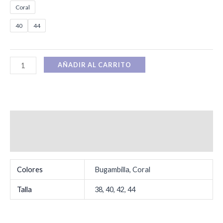
Coral
40
44
AÑADIR AL CARRITO
Información adicional
Valoraciones (0)
Colores
Bugambilla, Coral
Talla
38, 40, 42, 44