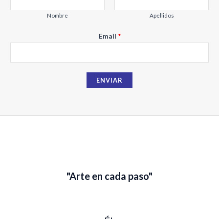
a
i
Nombre
Apellidos
l
Email
*
N
o
m
b
ENVIAR
r
e
"Arte en cada paso"