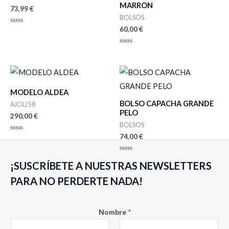
MARRON
73,99
€
BOLSOS
60,00
€
Valorado
con
0
de
Valorado
5
con
0
de
5
MODELO ALDEA
BOLSO CAPACHA GRANDE
AJOLI 58
PELO
290,00
€
BOLSOS
74,00
€
Valorado
con
0
de
Valorado
5
¡SUSCRÍBETE A NUESTRAS NEWSLETTERS
con
0
de
PARA NO PERDERTE NADA!
5
E
Nombre
*
m