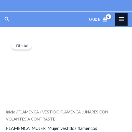
Ir
al
MAI
Buscar
0,00
€
contenido
ME
VESTIDO
El
El
¡Oferta!
FLAMENCA
precio
precio
LUNARES
CON
original
actual
VOLANTES
era:
es:
A
180,00 €.
108,00 €.
CONTRASTE
cantidad
Inicio
/
FLAMENCA
/ VESTIDO FLAMENCA LUNARES CON
VOLANTES A CONTRASTE
FLAMENCA
,
MUJER
,
Mujer
,
vestidos flamencos