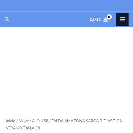
SARGA
Ir
BIELASTICA
al
MAI
Buscar
VERANO
0,00
€
contenido
TALLA
ME
38
FALDA
cantidad
AMAZONA
SARGA
BIELASTICA
VERANO
TALLA
38
cantidad
Inicio
/
Mujer
/
AJOLI 58
/ FALDA AMAZONA SARGA BIELASTICA
VERANO TALLA 38