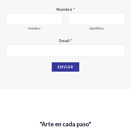
E
Nombre
*
m
a
i
Nombre
Apellidos
l
Email
*
N
o
m
b
ENVIAR
r
e
"Arte en cada paso"