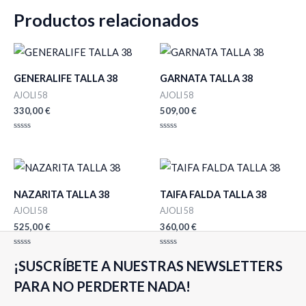
Productos relacionados
GENERALIFE TALLA 38
GARNATA TALLA 38
AJOLI 58
AJOLI 58
330,00
€
509,00
€
Valorado
Valorado
con
con
0
0
de
de
5
5
NAZARITA TALLA 38
TAIFA FALDA TALLA 38
AJOLI 58
AJOLI 58
525,00
€
360,00
€
Valorado
Valorado
¡SUSCRÍBETE A NUESTRAS NEWSLETTERS
con
con
0
0
de
de
PARA NO PERDERTE NADA!
5
5