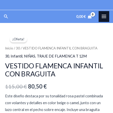
Ir
al
MAI
Buscar
0,00
€
contenido
ME
VESTIDO
El
El
¡Oferta!
FLAMENCA
precio
precio
INFANTIL
Inicio
/
30
/ VESTIDO FLAMENCA INFANTIL CON BRAGUITA
CON
original
actual
30
,
Infantil
,
NIÑAS
,
TRAJE DE FLAMENCA T 12M
BRAGUITA
VESTIDO FLAMENCA INFANTIL
era:
es:
cantidad
CON BRAGUITA
115,00 €.
80,50 €.
115,00
€
80,50
€
Este diseño destaca por su tonalidad rosa pastel combinada
con volantes y detalles en color beige o camel, junto con un
lazo central en el pecho sobre encaje. Incluye una braguita