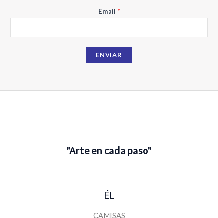
r
Email
*
e
E
m
a
ENVIAR
i
l
"Arte en cada paso"
ÉL
CAMISAS