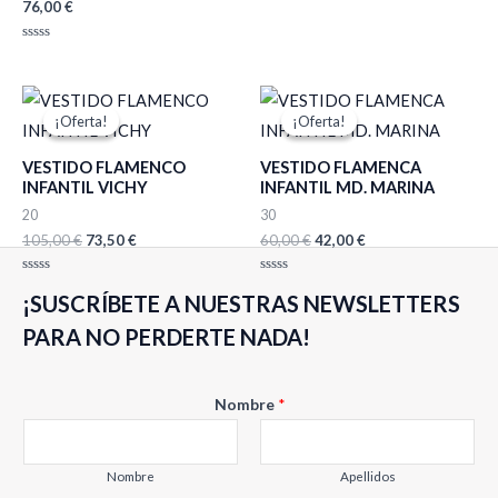
76,00
€
Valorado
con
0
de
Valorado
5
con
0
de
El
El
El
El
5
precio
precio
precio
precio
¡Oferta!
¡Oferta!
¡Oferta!
¡Oferta!
original
actual
original
actual
era:
es:
era:
es:
VESTIDO FLAMENCO
VESTIDO FLAMENCA
105,00 €.
73,50 €.
60,00 €.
42,00 €.
INFANTIL VICHY
INFANTIL MD. MARINA
20
30
105,00
€
73,50
€
60,00
€
42,00
€
Valorado
Valorado
¡SUSCRÍBETE A NUESTRAS NEWSLETTERS
con
con
0
0
de
de
PARA NO PERDERTE NADA!
5
5
N
Nombre
*
o
m
b
Nombre
Apellidos