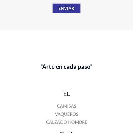
i
ENVIAR
l
N
o
m
b
r
e
"Arte en cada paso"
ÉL
CAMISAS
VAQUEROS
CALZADO HOMBRE