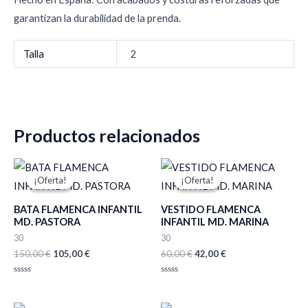
garantizan la durabilidad de la prenda.
Talla
2
Productos relacionados
El
El
El
El
precio
precio
precio
precio
¡Oferta!
¡Oferta!
¡Oferta!
¡Oferta!
original
actual
original
actual
era:
es:
era:
es:
BATA FLAMENCA INFANTIL
VESTIDO FLAMENCA
150,00 €.
105,00 €.
60,00 €.
42,00 €.
MD. PASTORA
INFANTIL MD. MARINA
30
30
150,00
€
105,00
€
60,00
€
42,00
€
Valorado
Valorado
con
con
0
0
de
de
El
El