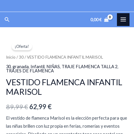
Ir
al
MAI
Buscar
0,00
€
contenido
ME
VESTIDO
El
El
¡Oferta!
FLAMENCA
precio
precio
INFANTIL
Inicio
/
30
/ VESTIDO FLAMENCA INFANTIL MARISOL
MARISOL
original
actual
30
,
granada
,
Infantil
,
NIÑAS
,
TRAJE FLAMENCA TALLA 2
,
TRAJES DE FLAMENCA
cantidad
era:
es:
VESTIDO FLAMENCA INFANTIL
89,99 €.
62,99 €.
MARISOL
89,99
€
62,99
€
El vestido de flamenca Marisol es la elección perfecta para que
las niñas brillen con luz propia en ferias, romerías y eventos