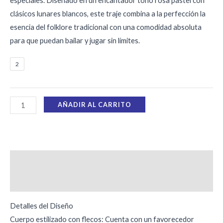
especiales. Diseñado en un encantador tono rosa pastel con
clásicos lunares blancos, este traje combina a la perfección la
esencia del folklore tradicional con una comodidad absoluta
para que puedan bailar y jugar sin límites.
2
AÑADIR AL CARRITO
Descripción
Información adicional
Detalles del Diseño
Cuerpo estilizado con flecos: Cuenta con un favorecedor