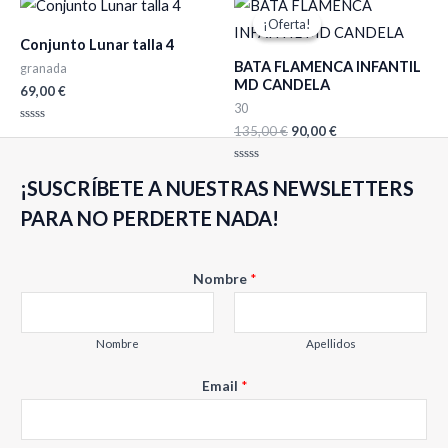
5
5
precio
precio
¡Oferta!
¡Oferta!
original
actual
Conjunto Lunar talla 4
era:
es:
BATA FLAMENCA INFANTIL
135,00 €.
90,00 €.
granada
MD CANDELA
69,00
€
30
135,00
€
90,00
€
Valorado
con
0
de
Valorado
5
¡SUSCRÍBETE A NUESTRAS NEWSLETTERS
con
0
de
PARA NO PERDERTE NADA!
5
Nombre
*
Nombre
Apellidos
E
Email
*
m
a