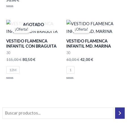
Valorado
con
0
de
Valorado
5
con
0
de
El
El
El
El
AGOTADO
5
precio
precio
precio
precio
¡Oferta!
¡Oferta!
original
actual
original
actual
era:
es:
era:
es:
VESTIDO FLAMENCA
VESTIDO FLAMENCA
115,00 €.
80,50 €.
60,00 €.
42,00 €.
INFANTIL CON BRAGUITA
INFANTIL MD. MARINA
30
30
115,00
€
80,50
€
60,00
€
42,00
€
12M
1
Valorado
Valorado
con
con
0
0
de
de
5
5