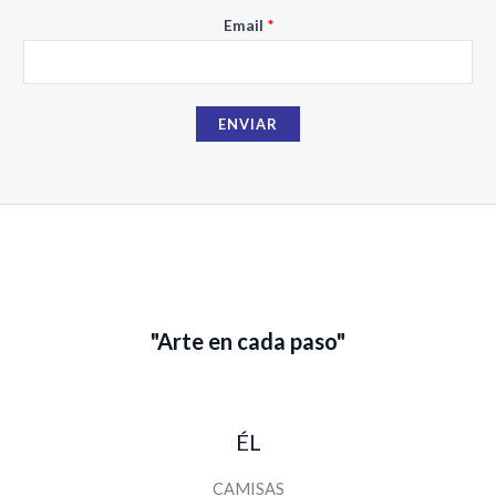
N
Email
*
o
m
b
ENVIAR
r
e
E
m
a
i
l
"Arte en cada paso"
ÉL
CAMISAS