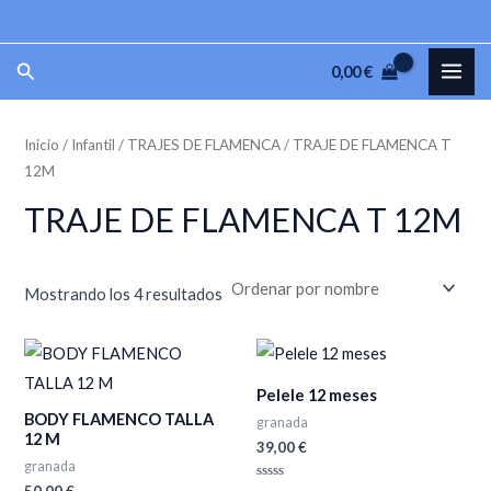
Ir
P
P
al
r
r
MAI
Buscar
0,00
€
contenido
e
e
ME
c
c
Inicio
/
Infantil
/
TRAJES DE FLAMENCA
/ TRAJE DE FLAMENCA T
i
i
12M
o
o
TRAJE DE FLAMENCA T 12M
m
m
í
á
n
x
Mostrando los 4 resultados
i
i
m
m
o
o
Pelele 12 meses
BODY FLAMENCO TALLA
granada
12 M
39,00
€
granada
50,00
€