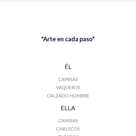
m
a
i
l
"Arte en cada paso"
ÉL
CAMISAS
VAQUEROS
CALZADO HOMBRE
ELLA
CAMISAS
CHALECOS