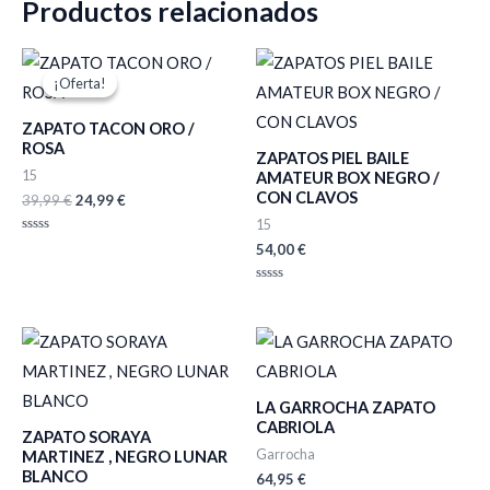
Productos relacionados
El
El
precio
precio
¡Oferta!
¡Oferta!
original
actual
era:
es:
ZAPATO TACON ORO /
39,99 €.
24,99 €.
ROSA
ZAPATOS PIEL BAILE
15
AMATEUR BOX NEGRO /
CON CLAVOS
39,99
€
24,99
€
15
Valorado
54,00
€
con
0
de
Valorado
5
con
0
de
5
LA GARROCHA ZAPATO
CABRIOLA
ZAPATO SORAYA
Garrocha
MARTINEZ , NEGRO LUNAR
BLANCO
64,95
€