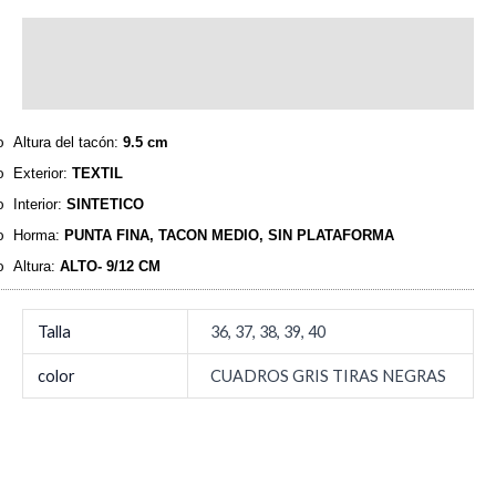
Descripción
Información adicional
Altura del tacón:
9.5 cm
o
Exterior:
TEXTIL
o
Interior:
SINTETICO
o
Horma:
PUNTA FINA, TACON MEDIO, SIN PLATAFORMA
o
Altura:
ALTO- 9/12 CM
o
Talla
36, 37, 38, 39, 40
color
CUADROS GRIS TIRAS NEGRAS