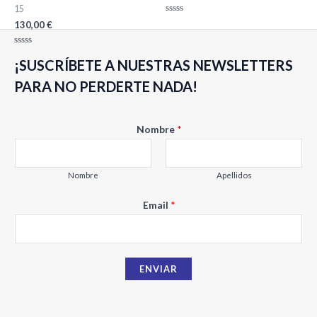
15
Valorado
130,00
€
con
0
de
Valorado
5
¡SUSCRÍBETE A NUESTRAS NEWSLETTERS
con
0
de
PARA NO PERDERTE NADA!
5
Nombre
*
Nombre
Apellidos
N
Email
*
o
m
b
ENVIAR
r
e
E