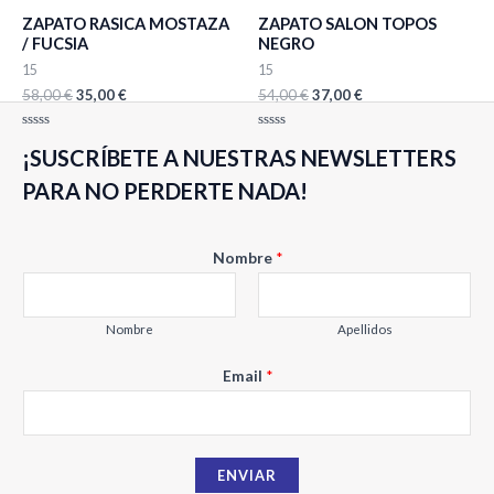
era:
es:
era:
es:
ZAPATO RASICA MOSTAZA
ZAPATO SALON TOPOS
58,00 €.
35,00 €.
54,00 €.
37,00 €.
/ FUCSIA
NEGRO
15
15
58,00
€
35,00
€
54,00
€
37,00
€
Valorado
Valorado
¡SUSCRÍBETE A NUESTRAS NEWSLETTERS
con
con
0
0
de
de
PARA NO PERDERTE NADA!
5
5
Nombre
*
Nombre
Apellidos
E
Email
*
m
a
i
ENVIAR
l