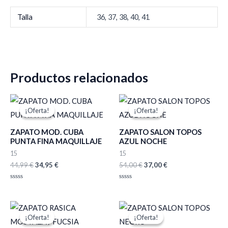
Talla
36, 37, 38, 40, 41
Productos relacionados
El
El
El
El
precio
precio
precio
precio
¡Oferta!
¡Oferta!
¡Oferta!
¡Oferta!
original
actual
original
actual
era:
es:
era:
es:
ZAPATO MOD. CUBA
ZAPATO SALON TOPOS
44,99 €.
34,95 €.
54,00 €.
37,00 €.
PUNTA FINA MAQUILLAJE
AZUL NOCHE
15
15
44,99
€
34,95
€
54,00
€
37,00
€
Valorado
Valorado
con
con
0
0
de
de
El
El
El
El
5
5
precio
precio
precio
precio
¡Oferta!
¡Oferta!
¡Oferta!
¡Oferta!
original
actual
original
actual