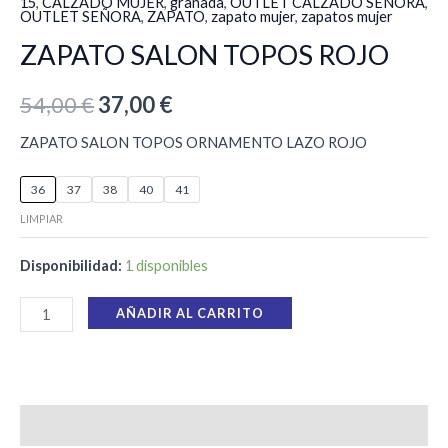
15
,
CALZADO MUJER
,
granada
,
OUTLET CALZADO SEÑORA
,
OUTLET SEÑORA
,
ZAPATO
,
zapato mujer
,
zapatos mujer
ZAPATO SALON TOPOS ROJO
54,00
€
37,00
€
ZAPATO SALON TOPOS ORNAMENTO LAZO ROJO
36
37
38
40
41
LIMPIAR
Disponibilidad:
1 disponibles
AÑADIR AL CARRITO
Información adicional