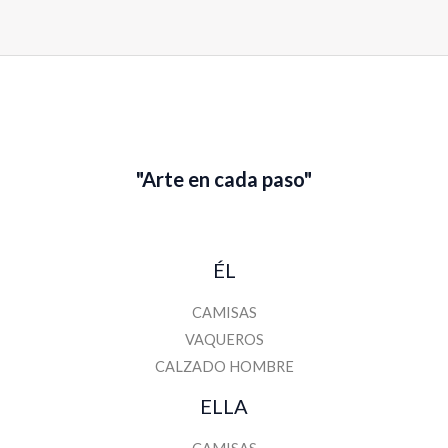
N
o
m
b
r
e
"Arte en cada paso"
ÉL
CAMISAS
VAQUEROS
CALZADO HOMBRE
ELLA