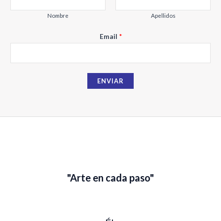
a
i
Nombre
Apellidos
l
Email
*
N
o
m
b
ENVIAR
r
e
"Arte en cada paso"