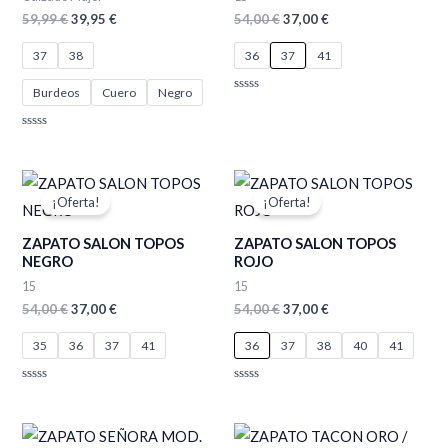
59,99
€
39,95
€
54,00
€
37,00
€
37
38
36
37
41
Burdeos
Cuero
Negro
Valorado
con
0
de
Valorado
5
con
0
de
El
El
El
El
5
precio
precio
precio
precio
¡Oferta!
¡Oferta!
original
actual
original
actual
era:
es:
era:
es:
ZAPATO SALON TOPOS
ZAPATO SALON TOPOS
54,00 €.
37,00 €.
54,00 €.
37,00 €.
NEGRO
ROJO
15
15
54,00
€
37,00
€
54,00
€
37,00
€
35
36
37
41
36
37
38
40
41
Valorado
Valorado
con
con
0
0
de
de
El
El
El
El
5
5
precio
precio
precio
precio