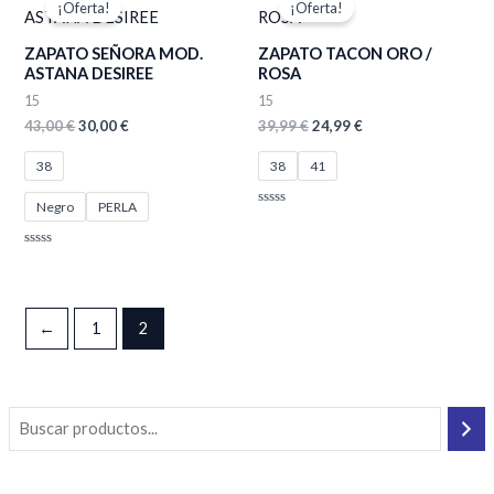
¡Oferta!
¡Oferta!
original
actual
original
actual
era:
es:
era:
es:
ZAPATO SEÑORA MOD.
ZAPATO TACON ORO /
43,00 €.
30,00 €.
39,99 €.
24,99 €.
ASTANA DESIREE
ROSA
15
15
43,00
€
30,00
€
39,99
€
24,99
€
38
38
41
Negro
PERLA
Valorado
con
0
de
Valorado
5
con
0
de
5
←
1
2