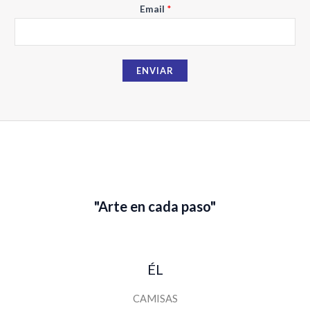
N
Email
*
o
m
b
ENVIAR
r
e
E
m
a
i
l
"Arte en cada paso"
ÉL
CAMISAS