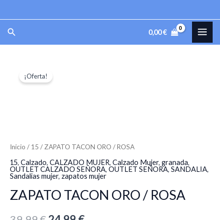
Ir
al
MAI
Buscar
0,00
€
contenido
ME
ZAPATO
El
El
¡Oferta!
TACON
precio
precio
ORO
/
original
actual
ROSA
era:
es:
cantidad
39,99 €.
24,99 €.
Inicio
/
15
/ ZAPATO TACON ORO / ROSA
15
,
Calzado
,
CALZADO MUJER
,
Calzado Mujer
,
granada
,
OUTLET CALZADO SEÑORA
,
OUTLET SEÑORA
,
SANDALIA
,
Sandalias mujer
,
zapatos mujer
ZAPATO TACON ORO / ROSA
39,99
€
24,99
€