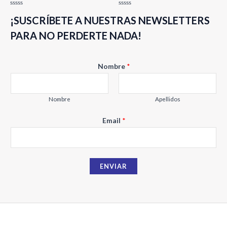
Valorado
Valorado
¡SUSCRÍBETE A NUESTRAS NEWSLETTERS
con
con
0
0
de
de
PARA NO PERDERTE NADA!
5
5
Nombre
*
Nombre
Apellidos
E
Email
*
m
a
i
ENVIAR
l
N
o
m
b