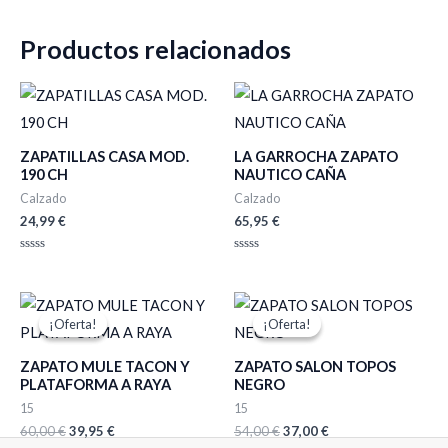
Productos relacionados
ZAPATILLAS CASA MOD.
LA GARROCHA ZAPATO
190 CH
NAUTICO CAÑA
Calzado
Calzado
24,99
€
65,95
€
Valorado
Valorado
con
con
0
0
de
de
El
El
El
El
5
5
precio
precio
precio
precio
¡Oferta!
¡Oferta!
¡Oferta!
¡Oferta!
original
actual
original
actual
era:
es:
era:
es:
ZAPATO MULE TACON Y
ZAPATO SALON TOPOS
60,00 €.
39,95 €.
54,00 €.
37,00 €.
PLATAFORMA A RAYA
NEGRO
15
15
60,00
€
39,95
€
54,00
€
37,00
€