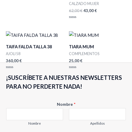
Valorado
CALZADO MUJER
con
0
62,00
€
43,00
€
de
5
Valorado
con
0
de
5
TAIFA FALDA TALLA 38
TIARA MUM
AJOLI 58
COMPLEMENTOS
360,00
€
25,00
€
Valorado
Valorado
¡SUSCRÍBETE A NUESTRAS NEWSLETTERS
con
con
0
0
de
de
PARA NO PERDERTE NADA!
5
5
Nombre
*
Nombre
Apellidos