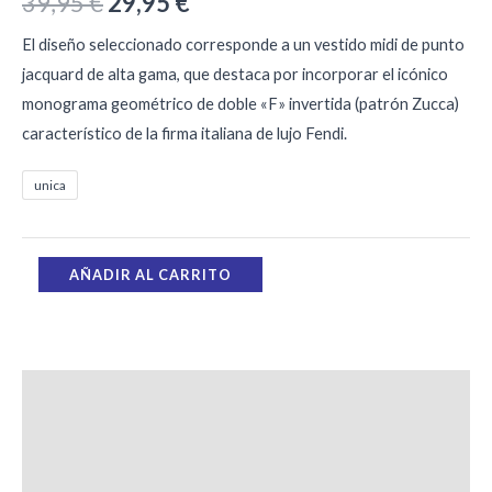
39,95
€
29,95
€
El diseño seleccionado corresponde a un vestido midi de punto
jacquard de alta gama, que destaca por incorporar el icónico
monograma geométrico de doble «F» invertida (patrón Zucca)
característico de la firma italiana de lujo Fendi.
unica
AÑADIR AL CARRITO
Descripción
Información adicional
Valoraciones (0)