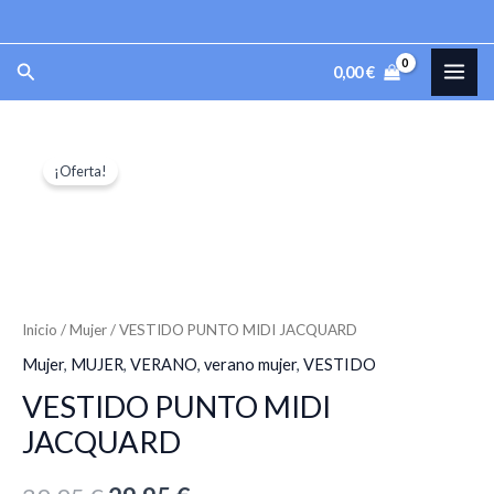
Ir
al
MAI
Buscar
0,00
€
contenido
ME
VESTIDO
El
El
¡Oferta!
PUNTO
precio
precio
MIDI
JACQUARD
original
actual
cantidad
era:
es:
39,95 €.
29,95 €.
Inicio
/
Mujer
/ VESTIDO PUNTO MIDI JACQUARD
Mujer
,
MUJER
,
VERANO
,
verano mujer
,
VESTIDO
VESTIDO PUNTO MIDI
JACQUARD