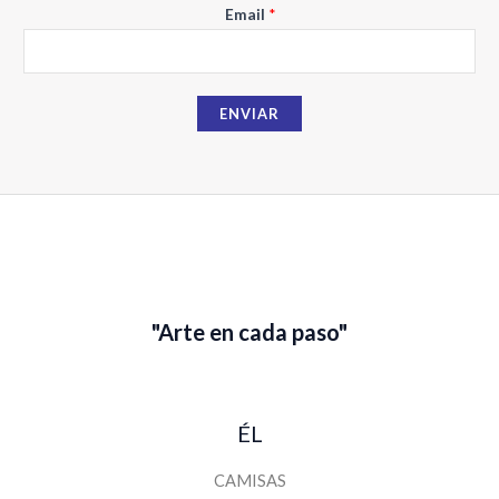
E
Email
*
m
a
i
ENVIAR
l
N
o
m
b
r
e
"Arte en cada paso"
ÉL
CAMISAS