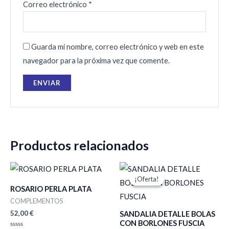
Correo electrónico
*
Guarda mi nombre, correo electrónico y web en este
navegador para la próxima vez que comente.
Productos relacionados
El
El
precio
precio
¡Oferta!
¡Oferta!
original
actual
ROSARIO PERLA PLATA
era:
es:
62,00 €.
43,00 €.
COMPLEMENTOS
52,00
€
SANDALIA DETALLE BOLAS
CON BORLONES FUSCIA