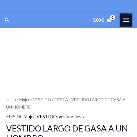
Ir
al
MAI
Buscar
0,00
€
contenido
ME
VESTIDO
LARGO
DE
GASA
A
UN
HOMBRO
cantidad
Inicio
/
Mujer
/
VESTIDO
/
FIESTA
/ VESTIDO LARGO DE GASA A
UN HOMBRO
FIESTA
,
Mujer
,
VESTIDO
,
vestido fiesta
VESTIDO LARGO DE GASA A UN