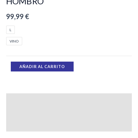
HOMBRO
99,99
€
L
VINO
AÑADIR AL CARRITO
Descripción
Información adicional
Valoraciones (0)