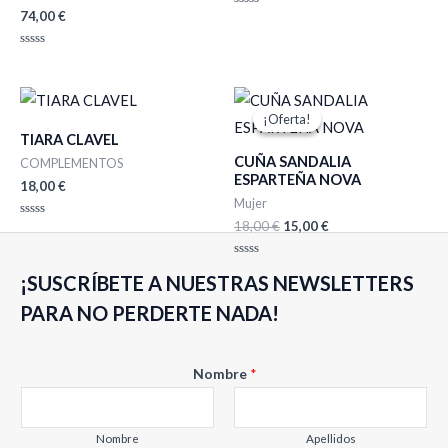
74,00
€
Valorado
con
0
de
Valorado
5
con
0
de
El
El
5
precio
precio
¡Oferta!
¡Oferta!
original
actual
TIARA CLAVEL
era:
es:
CUÑA SANDALIA
18,00 €.
15,00 €.
COMPLEMENTOS
ESPARTEÑA NOVA
18,00
€
Mujer
18,00
€
15,00
€
Valorado
con
0
de
Valorado
5
¡SUSCRÍBETE A NUESTRAS NEWSLETTERS
con
0
de
PARA NO PERDERTE NADA!
5
Nombre
*
Nombre
Apellidos