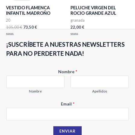
era:
es:
VESTIDO FLAMENCA
PELUCHE VIRGEN DEL
105,00 €.
73,50 €.
INFANTIL MADROÑO
ROCIO GRANDE AZUL
20
granada
105,00
€
73,50
€
22,00
€
Valorado
Valorado
¡SUSCRÍBETE A NUESTRAS NEWSLETTERS
con
con
0
0
de
de
PARA NO PERDERTE NADA!
5
5
E
Nombre
*
m
a
i
Nombre
Apellidos
l
Email
*
N
o
m
b
ENVIAR