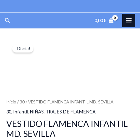
Ir
al
MAI
Buscar
0,00
€
contenido
ME
VESTIDO
El
El
¡Oferta!
FLAMENCA
precio
precio
INFANTIL
MD.
original
actual
SEVILLA
era:
es:
cantidad
59,00 €.
41,30 €.
Inicio
/
30
/ VESTIDO FLAMENCA INFANTIL MD. SEVILLA
30
,
Infantil
,
NIÑAS
,
TRAJES DE FLAMENCA
VESTIDO FLAMENCA INFANTIL
MD. SEVILLA