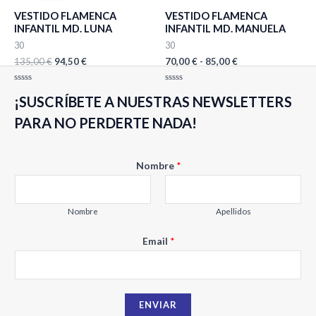
era:
es:
desde
VESTIDO FLAMENCA
VESTIDO FLAMENCA
135,00 €.
94,50 €.
70,00 €
INFANTIL MD. LUNA
INFANTIL MD. MANUELA
hasta
85,00 €
30
30
135,00
€
94,50
€
70,00
€
-
85,00
€
Valorado
Valorado
¡SUSCRÍBETE A NUESTRAS NEWSLETTERS
con
con
0
0
de
de
PARA NO PERDERTE NADA!
5
5
N
Nombre
*
o
m
b
Nombre
Apellidos
r
Email
*
e
E
m
a
ENVIAR