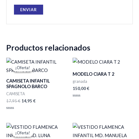
Productos relacionados
El
El
precio
precio
¡Oferta!
¡Oferta!
original
actual
MODELO CIARA T 2
era:
es:
CAMISETA INFANTIL
17,95 €.
14,95 €.
granada
SPAGNOLO BARCO
150,00
€
CAMISETA
17,95
€
14,95
€
Valorado
con
0
de
Valorado
5
con
0
de
El
El
Rango
5
precio
precio
de
¡Oferta!
¡Oferta!
original
actual
precios: