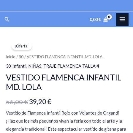
Ir
al
MAI
Buscar
0,00
€
contenido
ME
VESTIDO
El
El
¡Oferta!
FLAMENCA
precio
precio
INFANTIL
Inicio
/
30
/ VESTIDO FLAMENCA INFANTIL MD. LOLA
MD.
original
actual
30
,
Infantil
,
NIÑAS
,
TRAJE FLAMENCA TALLA 4
LOLA
VESTIDO FLAMENCA INFANTIL
era:
es:
cantidad
MD. LOLA
56,00 €.
39,20 €.
56,00
€
39,20
€
Vestido de Flamenca Infantil Rojo con Volantes de Organdí
¡Haz que los más pequeños vivan la feria con todo el arte y la
elegancia tradicional! Este espectacular vestido de gitana para