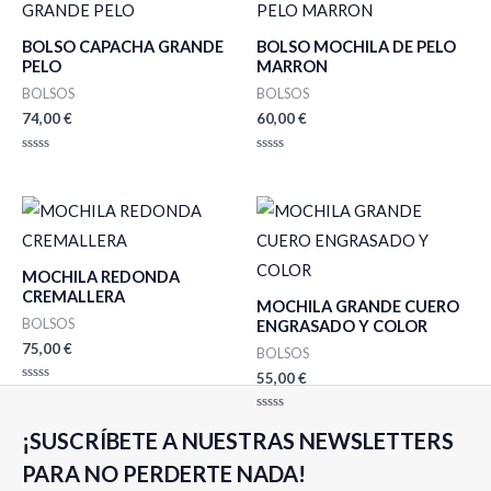
BOLSO CAPACHA GRANDE
BOLSO MOCHILA DE PELO
PELO
MARRON
BOLSOS
BOLSOS
74,00
€
60,00
€
Valorado
Valorado
con
con
0
0
de
de
5
5
MOCHILA REDONDA
CREMALLERA
MOCHILA GRANDE CUERO
BOLSOS
ENGRASADO Y COLOR
75,00
€
BOLSOS
55,00
€
Valorado
con
0
Valorado
de
¡SUSCRÍBETE A NUESTRAS NEWSLETTERS
con
5
0
de
PARA NO PERDERTE NADA!
5