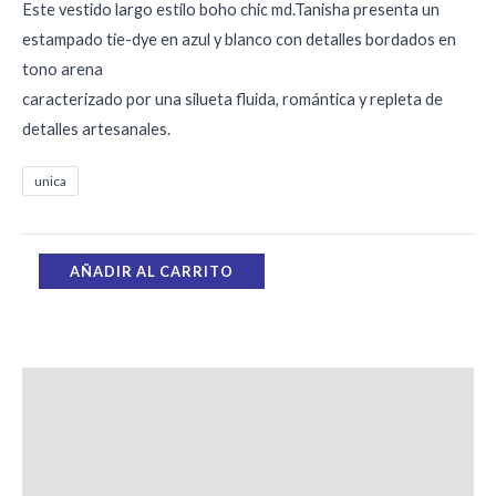
Este vestido largo estilo boho chic md.Tanisha presenta un
estampado tie-dye en azul y blanco con detalles bordados en
tono arena
caracterizado por una silueta fluida, romántica y repleta de
detalles artesanales.
unica
AÑADIR AL CARRITO
Descripción
Información adicional
Valoraciones (0)