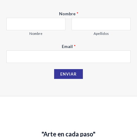
N
Nombre
*
o
m
b
Nombre
Apellidos
r
Email
*
e
E
m
a
ENVIAR
i
l
"Arte en cada paso"