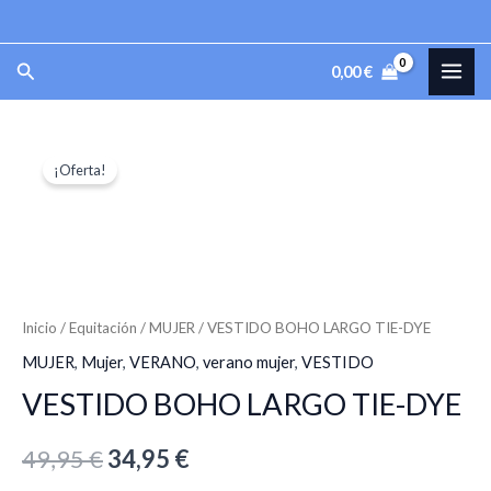
Ir
al
MAI
Buscar
0,00
€
contenido
ME
VESTIDO
El
El
¡Oferta!
BOHO
precio
precio
LARGO
TIE-
original
actual
DYE
era:
es:
cantidad
49,95 €.
34,95 €.
Inicio
/
Equitación
/
MUJER
/ VESTIDO BOHO LARGO TIE-DYE
MUJER
,
Mujer
,
VERANO
,
verano mujer
,
VESTIDO
VESTIDO BOHO LARGO TIE-DYE
49,95
€
34,95
€