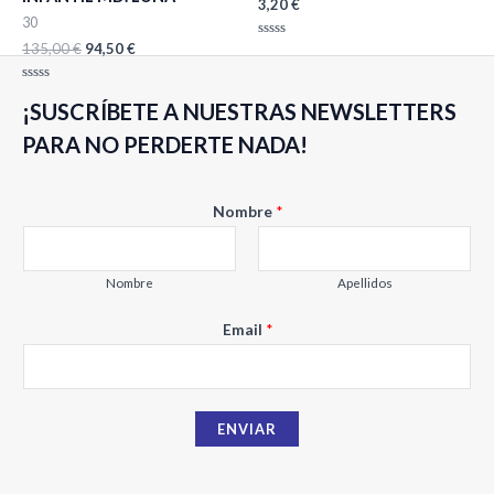
3,20
€
30
135,00
€
94,50
€
Valorado
con
0
de
Valorado
5
¡SUSCRÍBETE A NUESTRAS NEWSLETTERS
con
0
de
PARA NO PERDERTE NADA!
5
Nombre
*
Nombre
Apellidos
E
Email
*
m
a
i
ENVIAR
l
N
o