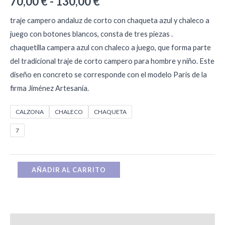
70,00
€
-
130,00
€
traje campero andaluz de corto con chaqueta azul y chaleco a
juego con botones blancos, consta de tres piezas .
chaquetilla campera azul con chaleco a juego, que forma parte
del tradicional traje de corto campero para hombre y niño. Este
diseño en concreto se corresponde con el modelo París de la
firma Jiménez Artesanía.
CALZONA
CHALECO
CHAQUETA
7
AÑADIR AL CARRITO
Descripción