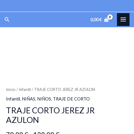
Ir
al
MAI
Buscar
0,00
€
contenido
ME
TRAJE
Rango
CORTO
de
JEREZ
JR
precios:
AZULON
desde
cantidad
70,00 €
Inicio
/
Infantil
/ TRAJE CORTO JEREZ JR AZULON
Infantil
,
NIÑAS
,
NIÑOS
,
TRAJE DE CORTO
hasta
TRAJE CORTO JEREZ JR
130,00 €
AZULON