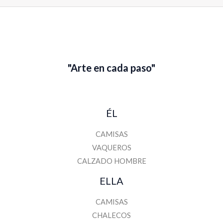
m
b
r
e
"Arte en cada paso"
ÉL
CAMISAS
VAQUEROS
CALZADO HOMBRE
ELLA
CAMISAS
CHALECOS