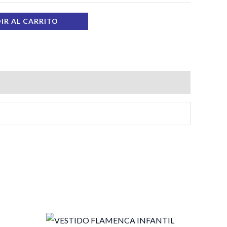
IR AL CARRITO
El
El
precio
precio