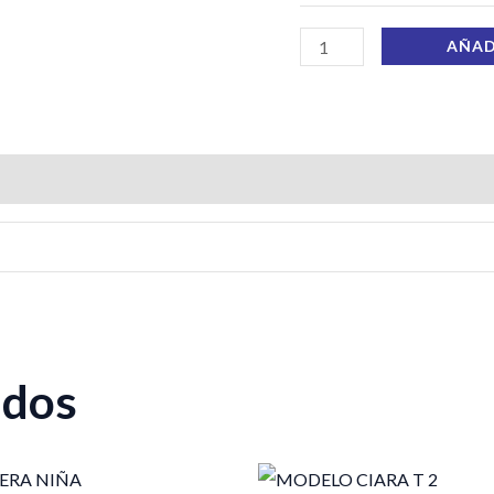
AÑAD
ados