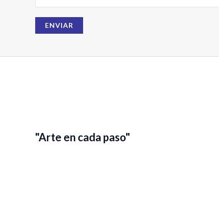
m
a
ENVIAR
i
l
"Arte en cada paso"