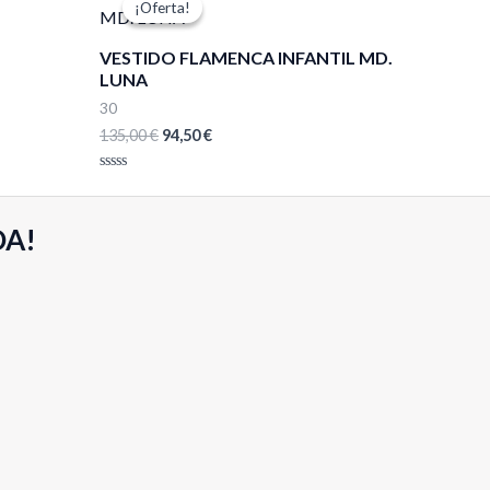
¡Oferta!
¡Oferta!
original
actual
era:
es:
VESTIDO FLAMENCA INFANTIL MD.
135,00 €.
94,50 €.
LUNA
30
135,00
€
94,50
€
Valorado
con
0
de
DA!
5