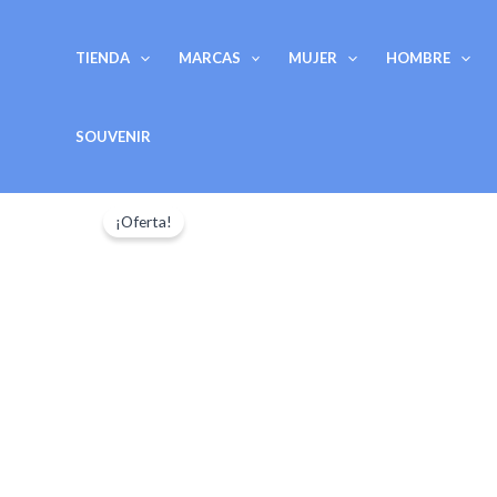
Ir
al
TIENDA
MARCAS
MUJER
HOMBRE
contenido
SOUVENIR
¡Oferta!