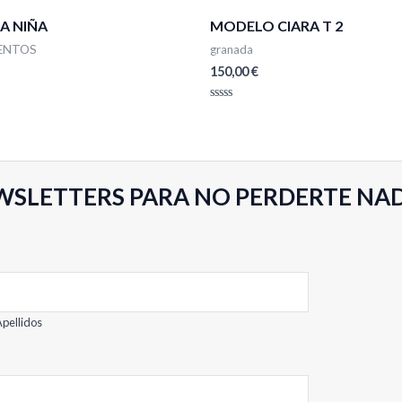
A NIÑA
MODELO CIARA T 2
ENTOS
granada
150,00
€
Valorado
con
0
de
5
WSLETTERS PARA NO PERDERTE NA
pellidos