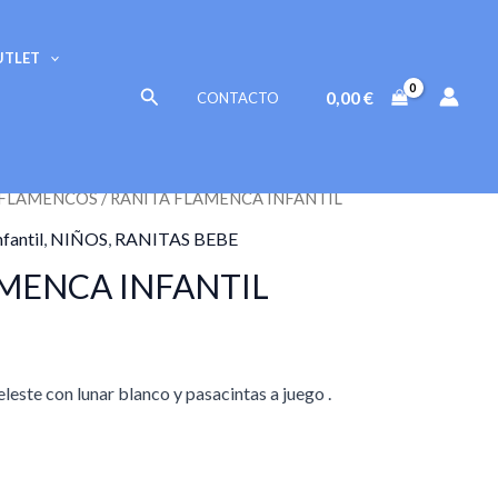
original
actual
era:
es:
UTLET
69,00 €.
49,95 €.
Buscar
0,00
€
CONTACTO
FLAMENCOS
/ RANITA FLAMENCA INFANTIL
l
nfantil
,
NIÑOS
,
RANITAS BEBE
precio
MENCA INFANTIL
actual
s:
leste con lunar blanco y pasacintas a juego .
9,95 €.