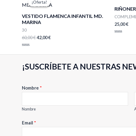
¡Oferta!
¡Oferta!
original
actual
RIÑONER
era:
es:
VESTIDO FLAMENCA INFANTIL MD.
60,00 €.
42,00 €.
COMPLEM
MARINA
25,00
€
30
60,00
€
42,00
€
Valorado
con
0
de
Valorado
5
con
0
de
¡SUSCRÍBETE A NUESTRAS NE
5
N
Nombre
*
o
m
b
Nombre
A
r
Email
*
e
E