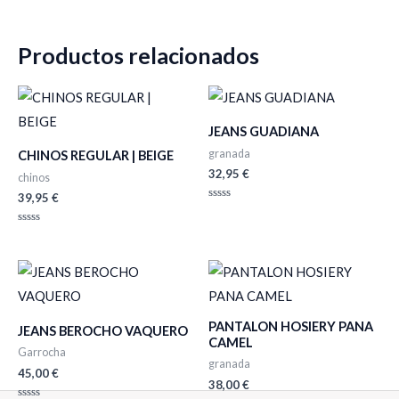
Productos relacionados
JEANS GUADIANA
granada
CHINOS REGULAR | BEIGE
32,95
€
chinos
39,95
€
Valorado
con
0
Valorado
de
con
5
0
de
5
PANTALON HOSIERY PANA
JEANS BEROCHO VAQUERO
CAMEL
Garrocha
granada
45,00
€
38,00
€