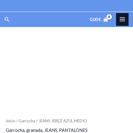
AZUL
Ir
MEDIO
al
MAI
Buscar
cantidad
0,00
€
contenido
ME
JEANS
JEREZ
AZUL
MEDIO
cantidad
Inicio
/
Garrocha
/ JEANS JEREZ AZUL MEDIO
Garrocha
,
granada
,
JEANS
,
PANTALONES