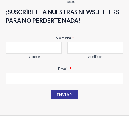
Valorado
con
Valorado
0
¡SUSCRÍBETE A NUESTRAS NEWSLETTERS
con
de
0
5
de
PARA NO PERDERTE NADA!
5
Nombre
*
Nombre
Apellidos
N
Email
*
o
m
b
ENVIAR
r
e
E
m
a