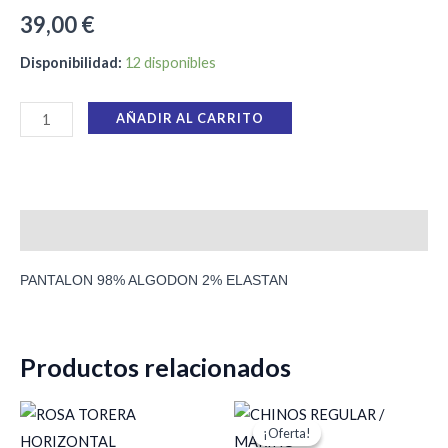
39,00
€
Disponibilidad:
12 disponibles
AÑADIR AL CARRITO
Descripción
PANTALON 98% ALGODON 2% ELASTAN
Productos relacionados
El
El
precio
precio
¡Oferta!
¡Oferta!
original
actual