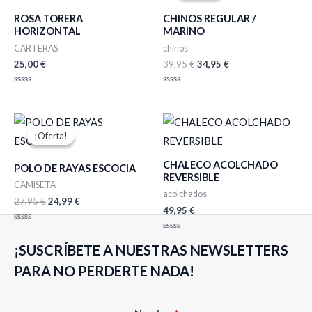
era:
es:
ROSA TORERA
CHINOS REGULAR /
39,95 €.
34,95 €.
HORIZONTAL
MARINO
CARTERAS
chinos
25,00
€
39,95
€
34,95
€
Valorado
Valorado
con
con
0
0
de
de
El
El
5
5
precio
precio
¡Oferta!
¡Oferta!
original
actual
era:
es:
CHALECO ACOLCHADO
27,95 €.
24,99 €.
POLO DE RAYAS ESCOCIA
REVERSIBLE
CAMISETA
acolchados
27,95
€
24,99
€
49,95
€
Valorado
con
Valorado
0
¡SUSCRÍBETE A NUESTRAS NEWSLETTERS
con
de
0
5
de
PARA NO PERDERTE NADA!
5
N