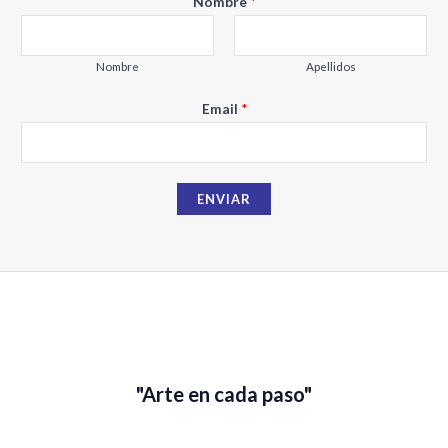
Nombre
*
o
m
b
Nombre
Apellidos
r
Email
*
e
E
m
a
ENVIAR
i
l
"Arte en cada paso"