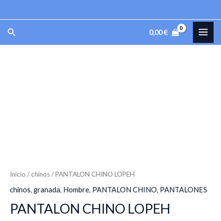
LOPEH
Ir
cantidad
al
MAI
Buscar
0,00
€
contenido
ME
PANTALON
CHINO
LOPEH
cantidad
Inicio
/
chinos
/ PANTALON CHINO LOPEH
chinos
,
granada
,
Hombre
,
PANTALON CHINO
,
PANTALONES
PANTALON CHINO LOPEH