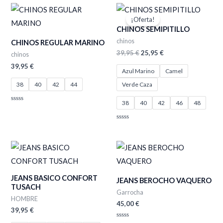
5
de
El
El
5
precio
precio
¡Oferta!
original
actual
CHINOS SEMIPITILLO
era:
es:
39,95 €.
25,95 €.
chinos
CHINOS REGULAR MARINO
39,95
€
25,95
€
chinos
39,95
€
Azul Marino
Camel
38
40
42
44
Verde Caza
38
40
42
46
48
Valorado
con
0
de
Valorado
5
con
0
de
5
JEANS BASICO CONFORT
JEANS BEROCHO VAQUERO
TUSACH
Garrocha
HOMBRE
45,00
€
39,95
€