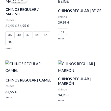
original
actual
era:
es:
CHINOS REGULAR /
39,95 €.
34,95 €.
CHINOS REGULAR | BEIGE
MARINO
chinos
chinos
39,95
€
39,95
€
34,95
€
48
36
40
42
44
46
48
Valorado
con
0
de
Valorado
5
con
0
de
5
CHINOS REGULAR |
CHINOS REGULAR | CAMEL
MARRÓN
chinos
chinos
34,95
€
34,95
€
Valorado
con
Valorado
0
con
de
0