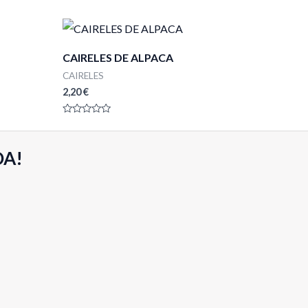
CAIRELES DE ALPACA
CAIRELES
2,20
€
Valorado
con
0
de
DA!
5