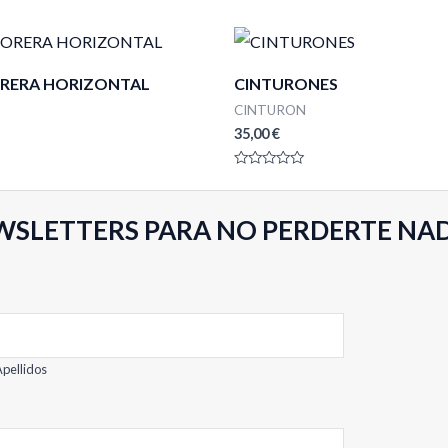
RERA HORIZONTAL
CINTURONES
CINTURON
35,00
€
Valorado
con
0
de
WSLETTERS PARA NO PERDERTE NA
5
pellidos