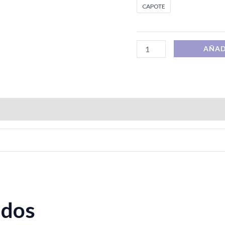
CAPOTE
AÑAD
ados