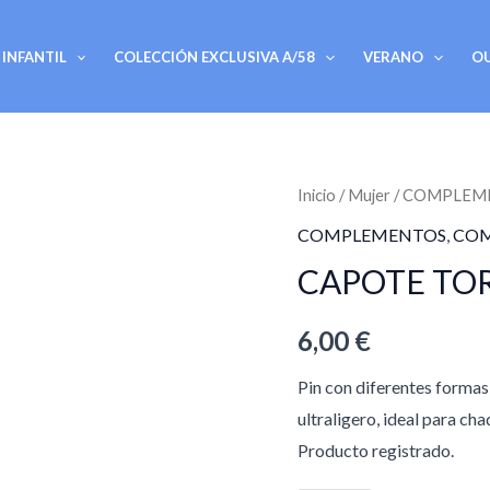
INFANTIL
COLECCIÓN EXCLUSIVA A/58
VERANO
O
CAPOTE
Inicio
/
Mujer
/
COMPLEM
TORERO
COMPLEMENTOS
,
COM
3D
CAPOTE TOR
PARA
SOLAPA
6,00
€
cantidad
Pin con diferentes formas 
ultraligero, ideal para ch
Producto registrado.