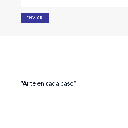
E
m
a
ENVIAR
i
l
"Arte en cada paso"