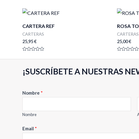
CARTERA REF
ROSA TO
CARTERAS
CARTERAS
25,95
€
25,00
€
Valorado
Valorado
con
con
0
0
de
de
¡SUSCRÍBETE A NUESTRAS NE
5
5
N
Nombre
*
o
m
b
Nombre
A
r
Email
*
e