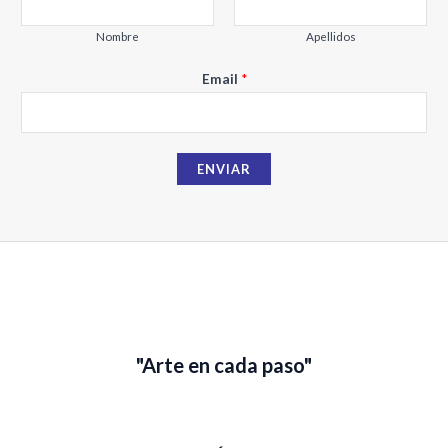
m
b
Nombre
Apellidos
r
Email
*
e
E
m
a
ENVIAR
i
l
"Arte en cada paso"