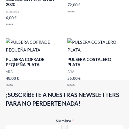
2020
72,00
€
granada
Valorado
6,00
€
con
0
de
Valorado
5
con
0
de
5
PULSERA COFRADE
PULSERA COSTALERO
PEQUEÑA PLATA
PLATA
ARA
ARA
48,00
€
55,00
€
Valorado
Valorado
¡SUSCRÍBETE A NUESTRAS NEWSLETTERS
con
con
0
0
de
de
PARA NO PERDERTE NADA!
5
5
N
Nombre
*
o