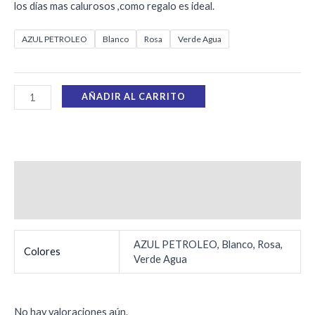
los días mas calurosos ,como regalo es ideal.
AZUL PETROLEO
Blanco
Rosa
Verde Agua
AÑADIR AL CARRITO
Información adicional
Valoraciones (0)
AZUL PETROLEO, Blanco, Rosa,
Colores
Verde Agua
No hay valoraciones aún.