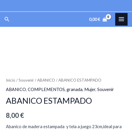
Ir
al
MAI
Buscar
0,00
€
contenido
ME
ABANICO
ESTAMPADO
cantidad
Inicio
/
Souvenir
/
ABANICO
/ ABANICO ESTAMPADO
ABANICO
,
COMPLEMENTOS
,
granada
,
Mujer
,
Souvenir
ABANICO ESTAMPADO
8,00
€
Abanico de madera estampada y tela a juego 23cm,ideal para