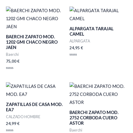
ALPARGATA TARAJAL
CAMEL
BAERCHI ZAPATO MOD.
ALPARGATA
1202 GMI CHACO NEGRO
JAEN
24,95
€
Baerchi
Valorado
75,00
€
con
0
de
Valorado
5
con
0
de
5
ZAPATILLAS DE CASA MOD.
EA7
BAERCHI ZAPATO MOD.
CALZADO HOMBRE
2752 CORBODA CUERO
ASTOR
24,99
€
Baerchi