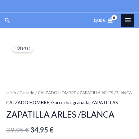
Ir
al
MAI
Buscar
0,00
€
contenido
ME
ZAPATILLA
El
El
¡Oferta!
ARLES
precio
precio
/BLANCA
cantidad
original
actual
era:
es:
39,95 €.
34,95 €.
Inicio
/
Calzado
/
CALZADO HOMBRE
/ ZAPATILLA ARLES /BLANCA
CALZADO HOMBRE
,
Garrocha
,
granada
,
ZAPATILLAS
ZAPATILLA ARLES /BLANCA
39,95
€
34,95
€