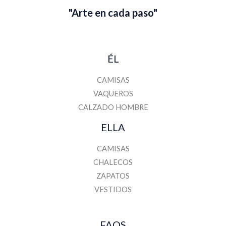
a
"Arte en cada paso"
i
l
ÉL
CAMISAS
VAQUEROS
CALZADO HOMBRE
ELLA
CAMISAS
CHALECOS
ZAPATOS
VESTIDOS
FAQS