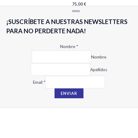
Valorado
75,00
€
con
0
de
Valorado
5
¡SUSCRÍBETE A NUESTRAS NEWSLETTERS
con
0
de
PARA NO PERDERTE NADA!
5
Nombre
*
Nombre
Apellidos
N
Email
*
o
ENVIAR
m
b
r
e
E
m