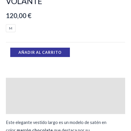
VOLANTE
120,00
€
M
AÑADIR AL CARRITO
Descripción
Información adicional
Valoraciones (0)
Este elegante vestido largo es un modelo de satén en
color
marrón chocolate
que destaca por su