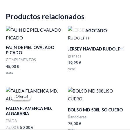
Productos relacionados
AGOTADO
FAJIN DE PIEL OVALADO
JERSEY NAVIDAD RUDOLPH
PICADO
granada
COMPLEMENTOS
19,95
€
45,00
€
Valorado
con
Valorado
0
con
de
0
5
de
El
El
5
precio
precio
¡Oferta!
¡Oferta!
original
actual
era:
es:
FALDA FLAMENCA MD.
75,00 €.
50,00 €.
BOLSO MD 508LISO CUERO
ALGARABIA
Bandoleras
FALDA
75,00
€
75,00
€
50,00
€