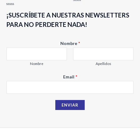
Valorado
con
Valorado
0
¡SUSCRÍBETE A NUESTRAS NEWSLETTERS
con
de
0
5
de
PARA NO PERDERTE NADA!
5
Nombre
*
Nombre
Apellidos
E
Email
*
m
a
i
ENVIAR
l
N
o
m
b