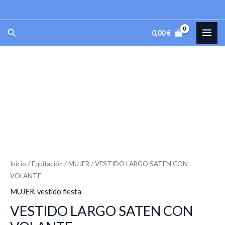
Ir
al
MAI
Buscar
0,00
€
contenido
ME
VESTIDO
LARGO
SATEN
CON
VOLANTE
cantidad
Inicio
/
Equitación
/
MUJER
/ VESTIDO LARGO SATEN CON
VOLANTE
MUJER
,
vestido fiesta
VESTIDO LARGO SATEN CON