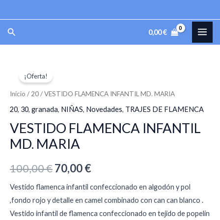
Ir
al
MAI
Buscar
0,00
€
contenido
ME
VESTIDO
El
El
¡Oferta!
FLAMENCA
precio
precio
INFANTIL
Inicio
/
20
/ VESTIDO FLAMENCA INFANTIL MD. MARIA
MD.
original
actual
20
,
30
,
granada
,
NIÑAS
,
Novedades
,
TRAJES DE FLAMENCA
MARIA
VESTIDO FLAMENCA INFANTIL
era:
es:
cantidad
MD. MARIA
100,00 €.
70,00 €.
100,00
€
70,00
€
Vestido flamenca infantil confeccionado en algodón y pol
,fondo rojo y detalle en camel combinado con can can blanco .
Vestido infantil de flamenca confeccionado en tejido de popelín