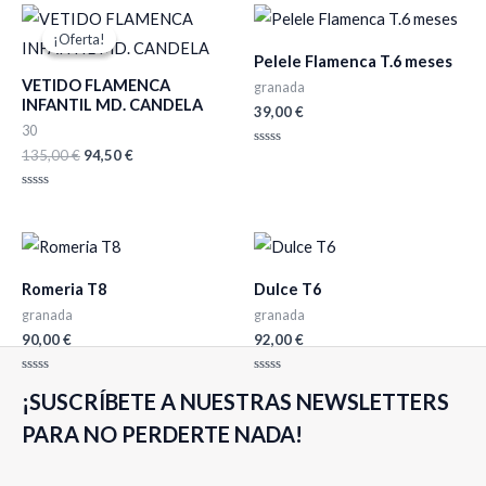
El
El
precio
precio
¡Oferta!
¡Oferta!
original
actual
Pelele Flamenca T.6 meses
era:
es:
VETIDO FLAMENCA
135,00 €.
94,50 €.
granada
INFANTIL MD. CANDELA
39,00
€
30
135,00
€
94,50
€
Valorado
con
0
de
Valorado
5
con
0
de
5
Romeria T8
Dulce T6
granada
granada
90,00
€
92,00
€
Valorado
Valorado
¡SUSCRÍBETE A NUESTRAS NEWSLETTERS
con
con
0
0
de
de
PARA NO PERDERTE NADA!
5
5