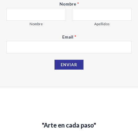
Nombre
*
Nombre
Apellidos
N
Email
*
o
m
b
ENVIAR
r
e
E
m
a
i
l
"Arte en cada paso"