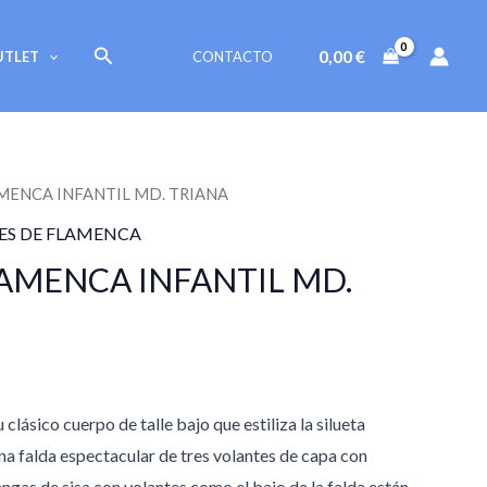
original
actual
era:
es:
Buscar
0,00
€
UTLET
CONTACTO
99,00 €.
69,30 €.
MENCA INFANTIL MD. TRIANA
l
ES DE FLAMENCA
precio
AMENCA INFANTIL MD.
actual
s:
9,30 €.
clásico cuerpo de talle bajo que estiliza la silueta
una falda espectacular de tres volantes de capa con
ngas de sisa con volantes como el bajo de la falda están