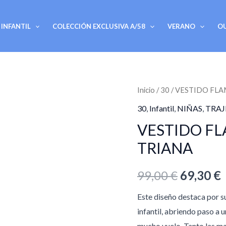
INFANTIL
COLECCIÓN EXCLUSIVA A/58
VERANO
O
VESTIDO
Inicio
/
30
/ VESTIDO FLA
El
E
FLAMENCA
30
,
Infantil
,
NIÑAS
,
TRAJ
precio
INFANTIL
VESTIDO FL
MD.
original
TRIANA
TRIANA
era:
e
cantidad
99,00
€
69,30
€
99,00 €.
6
Este diseño destaca por su 
infantil, abriendo paso a 
mucho vuelo. Tanto las ma