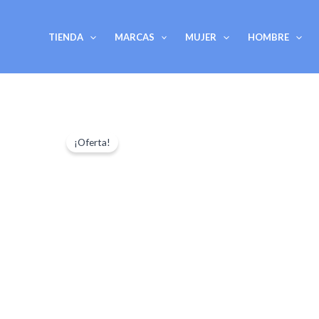
Ir
al
TIENDA
MARCAS
MUJER
HOMBRE
contenido
¡Oferta!