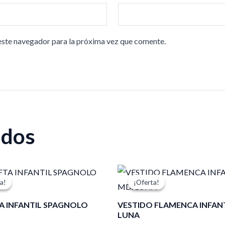
este navegador para la próxima vez que comente.
ados
El
El
El
cio
precio
precio
precio
a!
a!
¡Oferta!
¡Oferta!
ginal
actual
original
actual
:
es:
era:
es:
A INFANTIL SPAGNOLO
VESTIDO FLAMENCA INFANT
95 €.
14,95 €.
135,00 €.
94,50 €.
LUNA