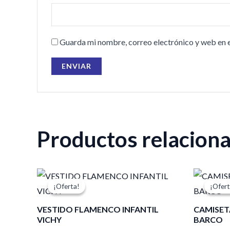
Guarda mi nombre, correo electrónico y web en 
Productos relacion
El
El
El
precio
precio
pre
¡Oferta!
¡Oferta!
¡Ofert
¡Ofert
original
actual
ori
era:
es:
era
VESTIDO FLAMENCO INFANTIL
CAMISET
105,00 €.
73,50 €.
17,
VICHY
BARCO