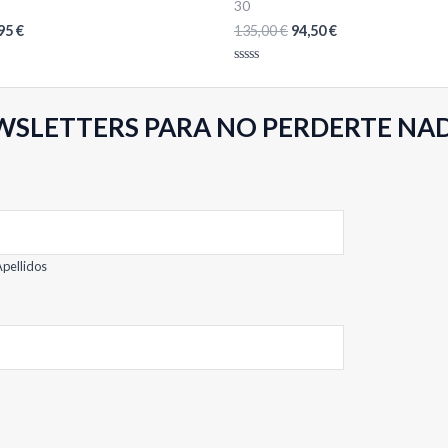
30
,95
€
135,00
€
94,50
€
Valorado
con
0
de
WSLETTERS PARA NO PERDERTE NA
5
pellidos