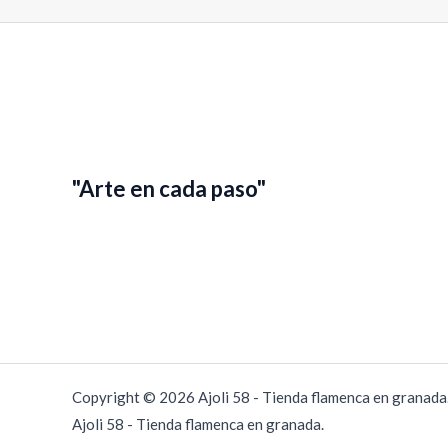
E
m
a
i
l
"Arte en cada paso"
Copyright © 2026 Ajoli 58 - Tienda flamenca en granad
Ajoli 58 - Tienda flamenca en granada.