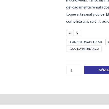
delicadamente rematados c
toque artesanal y dulce. E
completa un patrón tradi
4
8
BLANCO LUNAR CELESTE
ROJO LUNAR BLANCO
AÑAD
s (0)