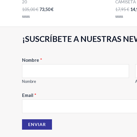
20
CAMISETA
105,00
€
73,50
€
17,95
€
14
Valorado
Valorado
con
con
0
0
de
de
¡SUSCRÍBETE A NUESTRAS NE
5
5
Nombre
*
Nombre
A
N
Email
*
o
m
b
ENVIAR
r
e