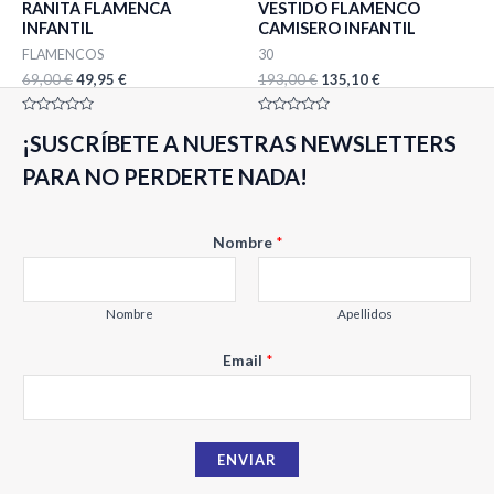
RANITA FLAMENCA
VESTIDO FLAMENCO
69,00 €.
49,95 €.
193,00 €.
135,10 €.
INFANTIL
CAMISERO INFANTIL
FLAMENCOS
30
69,00
€
49,95
€
193,00
€
135,10
€
Valorado
Valorado
¡SUSCRÍBETE A NUESTRAS NEWSLETTERS
con
con
0
0
de
de
PARA NO PERDERTE NADA!
5
5
Nombre
*
Nombre
Apellidos
E
Email
*
m
a
i
ENVIAR
l
*