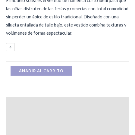
El modelo solea es el vestido de flamenca corto ideal para que
las niñas disfruten de las ferias y romerías con total comodidad
sin perder un ápice de estilo tradicional. Diseñado con una
silueta entallada de talle bajo, este vestido combina texturas y
volúmenes de forma espectacular.
4
AÑADIR AL CARRITO
Descripción
Información adicional
Valoraciones (0)