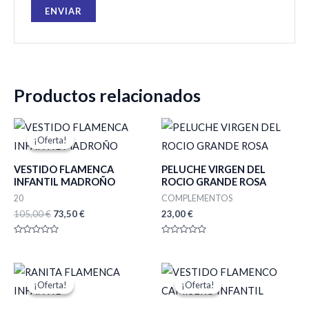
Productos relacionados
El
El
precio
precio
¡Oferta!
¡Oferta!
original
actual
era:
es:
VESTIDO FLAMENCA
PELUCHE VIRGEN DEL
105,00 €.
73,50 €.
INFANTIL MADROÑO
ROCIO GRANDE ROSA
20
COMPLEMENTOS
105,00
€
73,50
€
23,00
€
Valorado
Valorado
con
con
0
0
de
de
El
El
El
El
5
5
precio
precio
precio
precio
¡Oferta!
¡Oferta!
¡Oferta!
¡Oferta!
original
actual
original
actual
era:
es:
era:
es: