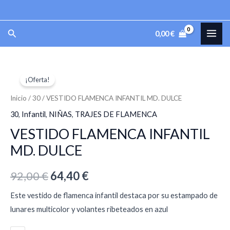
Ir
al
MAI
Buscar
0,00
€
contenido
ME
VESTIDO
El
El
¡Oferta!
FLAMENCA
precio
precio
INFANTIL
Inicio
/
30
/ VESTIDO FLAMENCA INFANTIL MD. DULCE
MD.
original
actual
30
,
Infantil
,
NIÑAS
,
TRAJES DE FLAMENCA
DULCE
VESTIDO FLAMENCA INFANTIL
era:
es:
cantidad
MD. DULCE
92,00 €.
64,40 €.
92,00
€
64,40
€
Este vestido de flamenca infantil destaca por su estampado de
lunares multicolor y volantes ribeteados en azul