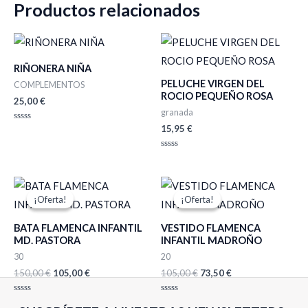
Productos relacionados
RIÑONERA NIÑA
PELUCHE VIRGEN DEL
COMPLEMENTOS
ROCIO PEQUEÑO ROSA
25,00
€
granada
15,95
€
Valorado
con
0
de
Valorado
5
con
0
de
El
El
El
El
5
precio
precio
precio
precio
¡Oferta!
¡Oferta!
¡Oferta!
¡Oferta!
original
actual
original
actual
era:
es:
era:
es:
BATA FLAMENCA INFANTIL
VESTIDO FLAMENCA
150,00 €.
105,00 €.
105,00 €.
73,50 €.
MD. PASTORA
INFANTIL MADROÑO
30
20
150,00
€
105,00
€
105,00
€
73,50
€
Valorado
Valorado