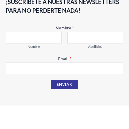
¡SUSCRÍBETE A NUESTRAS NEWSLETTERS
con
con
0
0
de
de
PARA NO PERDERTE NADA!
5
5
E
Nombre
*
m
a
i
Nombre
Apellidos
l
Email
*
N
o
m
b
ENVIAR
r
e