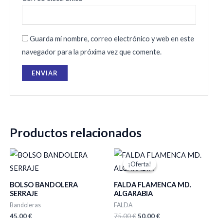
Guarda mi nombre, correo electrónico y web en este
navegador para la próxima vez que comente.
Productos relacionados
El
El
precio
precio
¡Oferta!
¡Oferta!
original
actual
era:
es:
BOLSO BANDOLERA
FALDA FLAMENCA MD.
75,00 €.
50,00 €.
SERRAJE
ALGARABIA
Bandoleras
FALDA
45,00
€
75,00
€
50,00
€