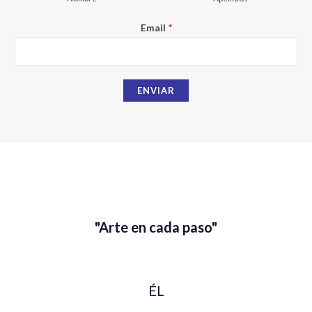
l
Email
*
N
o
m
b
ENVIAR
r
e
"Arte en cada paso"
ÉL