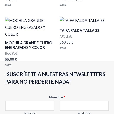
Valorado
Valorado
con
con
0
0
de
de
5
5
TAIFA FALDA TALLA 38
AJOLI 58
360,00
€
MOCHILA GRANDE CUERO
ENGRASADO Y COLOR
Valorado
BOLSOS
con
0
55,00
€
de
5
Valorado
¡SUSCRÍBETE A NUESTRAS NEWSLETTERS
con
0
de
PARA NO PERDERTE NADA!
5
E
Nombre
*
m
a
i
Nombre
Apellidos