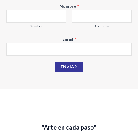
Nombre
*
Nombre
Apellidos
N
Email
*
o
m
b
ENVIAR
r
e
E
m
a
i
l
"Arte en cada paso"