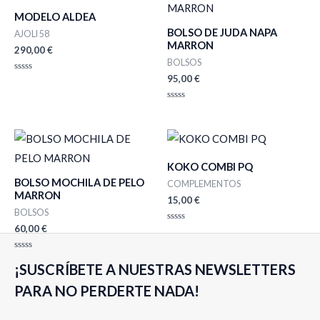
MODELO ALDEA
BOLSO DE JUDA NAPA
AJOLI 58
MARRON
290,00
€
BOLSOS
95,00
€
Valorado
con
0
de
Valorado
5
con
0
de
5
KOKO COMBI PQ
BOLSO MOCHILA DE PELO
COMPLEMENTOS
MARRON
15,00
€
BOLSOS
60,00
€
Valorado
con
0
de
Valorado
5
¡SUSCRÍBETE A NUESTRAS NEWSLETTERS
con
0
de
PARA NO PERDERTE NADA!
5