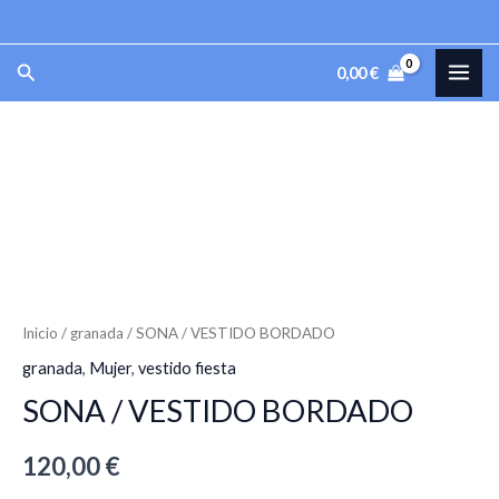
Ir
al
MAI
Buscar
0,00
€
contenido
ME
SONA
/
VESTIDO
BORDADO
cantidad
Inicio
/
granada
/ SONA / VESTIDO BORDADO
granada
,
Mujer
,
vestido fiesta
SONA / VESTIDO BORDADO
120,00
€