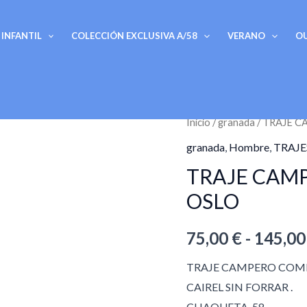
INFANTIL
COLECCIÓN EXCLUSIVA A/58
VERANO
O
TRAJE
Inicio
/
granada
/ TRAJE 
CAMPERO
granada
,
Hombre
,
TRAJE
BURDEOS
TRAJE CAMP
JEREZ
OSLO
-
OSLO
75,00
€
-
145,0
cantidad
TRAJE CAMPERO COM
CAIREL SIN FORRAR .
CHAQUETA-58