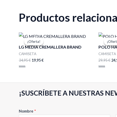
Productos relacion
El
El
El
precio
precio
pre
¡Oferta!
¡Oferta!
¡Ofert
¡Ofert
original
actual
ori
LG MEDIA CREMALLERA BRAND
POLO HA
era:
es:
era
34,95 €.
19,95 €.
29,
CAMISETA
CAMISETA
34,95
€
19,95
€
29,95
€
24
Valorado
Valorado
con
con
0
0
de
de
5
5
¡SUSCRÍBETE A NUESTRAS NE
E
Nombre
*
m