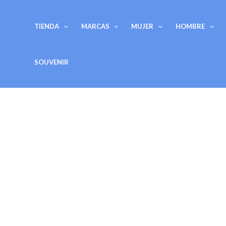
Ir
al
TIENDA
MARCAS
MUJER
HOMBRE
contenido
SOUVENIR