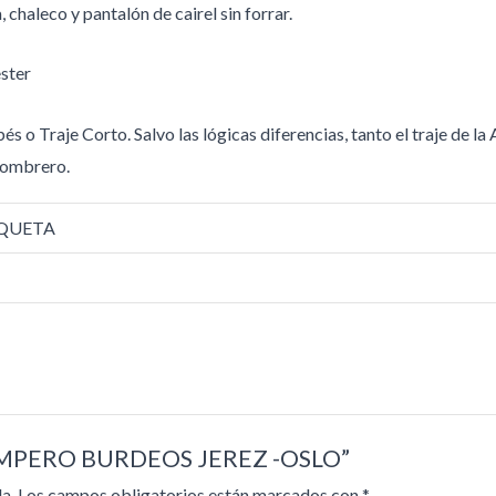
chaleco y pantalón de cairel sin forrar.
ster
o Traje Corto. Salvo las lógicas diferencias, tanto el traje de la
Sombrero.
AQUETA
 CAMPERO BURDEOS JEREZ -OSLO”
a.
Los campos obligatorios están marcados con
*