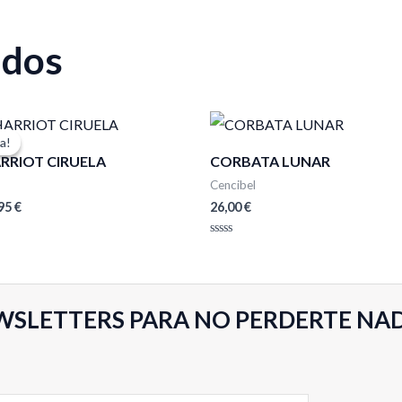
ados
El
cio
precio
a!
a!
ginal
actual
RRIOT CIRUELA
CORBATA LUNAR
:
es:
95 €.
24,95 €.
Cencibel
,95
€
26,00
€
Valorado
con
0
de
5
WSLETTERS PARA NO PERDERTE NA