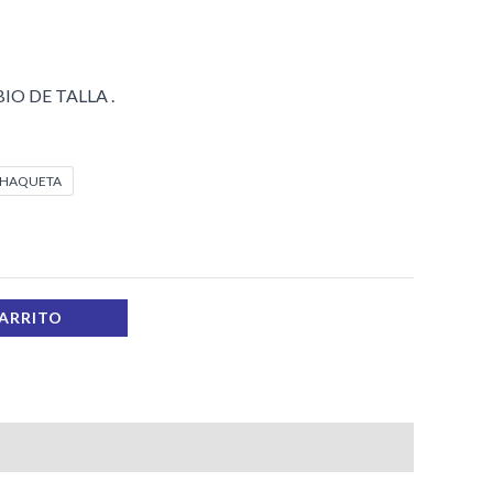
145,00 €
O DE TALLA .
HAQUETA
CARRITO