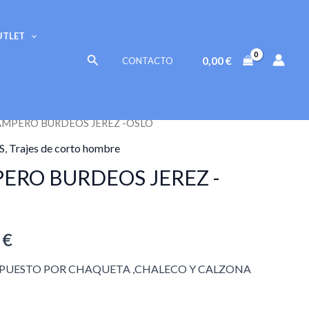
precios:
desde
UTLET
75,00 €
Buscar
0,00
€
CONTACTO
hasta
145,00 €
CAMPERO BURDEOS JEREZ -OSLO
Rango
S
,
Trajes de corto hombre
de
ERO BURDEOS JEREZ -
precios:
desde
0
€
75,00 €
PUESTO POR CHAQUETA ,CHALECO Y CALZONA
hasta