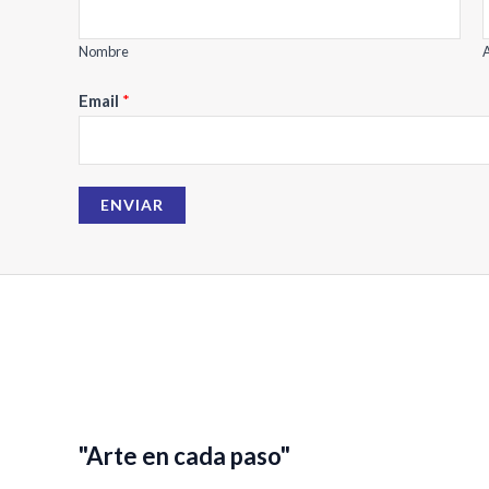
a
i
Nombre
A
l
Email
*
N
o
m
b
ENVIAR
r
e
"Arte en cada paso"