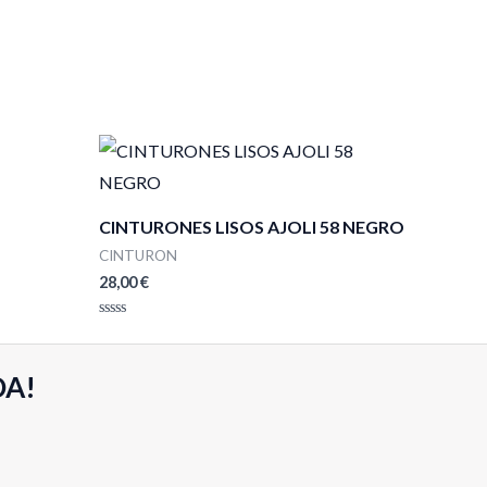
CINTURONES LISOS AJOLI 58 NEGRO
CINTURON
28,00
€
Valorado
con
0
de
DA!
5