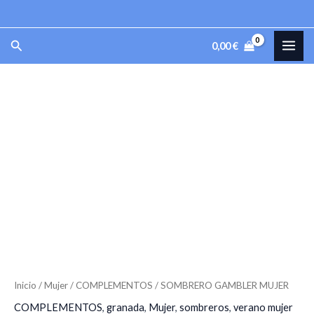
Ir
al
MAI
Buscar
0,00
€
contenido
ME
SOMBRERO
GAMBLER
MUJER
cantidad
Inicio
/
Mujer
/
COMPLEMENTOS
/ SOMBRERO GAMBLER MUJER
COMPLEMENTOS
,
granada
,
Mujer
,
sombreros
,
verano mujer