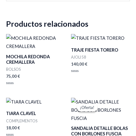
Productos relacionados
TRAJE FIESTA TORERO
MOCHILA REDONDA
AJOLI 58
CREMALLERA
140,00
€
BOLSOS
75,00
€
Valorado
con
0
de
Valorado
5
con
0
de
El
El
5
precio
precio
¡Oferta!
¡Oferta!
original
actual
TIARA CLAVEL
era:
es:
62,00 €.
43,00 €.
COMPLEMENTOS
18,00
€
SANDALIA DETALLE BOLAS
CON BORLONES FUSCIA