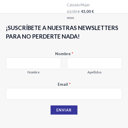
Valorado
Calzado Mujer
con
0
62,00
€
43,00
€
de
5
Valorado
¡SUSCRÍBETE A NUESTRAS NEWSLETTERS
con
0
de
PARA NO PERDERTE NADA!
5
E
Nombre
*
m
a
i
Nombre
Apellidos
l
Email
*
N
o
m
b
ENVIAR
r
e