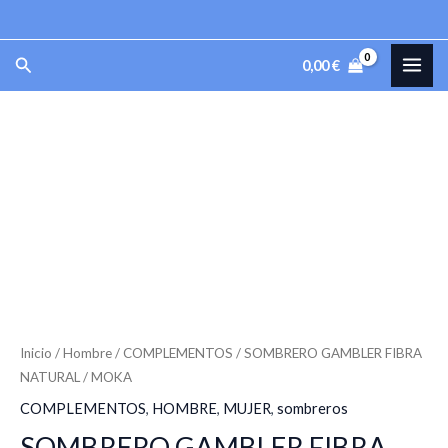
Ir
al
MAI
Buscar
0,00
€
contenido
ME
SOMBRERO
GAMBLER
FIBRA
NATURAL
/
MOKA
cantidad
Inicio
/
Hombre
/
COMPLEMENTOS
/ SOMBRERO GAMBLER FIBRA
NATURAL / MOKA
COMPLEMENTOS
,
HOMBRE
,
MUJER
,
sombreros
SOMBRERO GAMBLER FIBRA