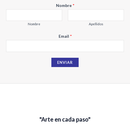
Nombre
*
Nombre
Apellidos
E
Email
*
m
a
i
ENVIAR
l
N
o
m
b
r
e
"Arte en cada paso"