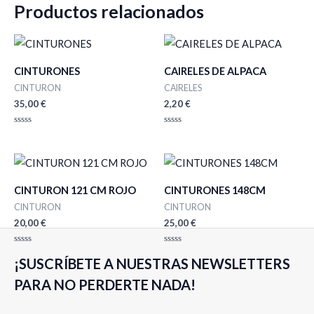
Productos relacionados
CINTURONES
CAIRELES DE ALPACA
CINTURON
CAIRELES
35,00
€
2,20
€
Valorado
Valorado
con
con
0
0
de
de
5
5
CINTURON 121 CM ROJO
CINTURONES 148CM
CINTURON
CINTURON
20,00
€
25,00
€
Valorado
Valorado
¡SUSCRÍBETE A NUESTRAS NEWSLETTERS
con
con
0
0
de
de
PARA NO PERDERTE NADA!
5
5