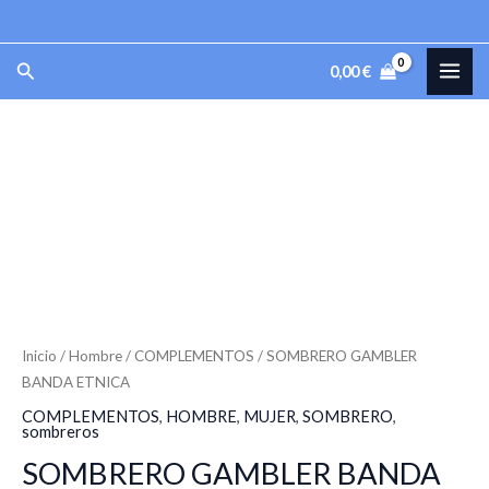
Ir
al
MAI
Buscar
0,00
€
contenido
ME
SOMBRERO
GAMBLER
BANDA
ETNICA
cantidad
Inicio
/
Hombre
/
COMPLEMENTOS
/ SOMBRERO GAMBLER
BANDA ETNICA
COMPLEMENTOS
,
HOMBRE
,
MUJER
,
SOMBRERO
,
sombreros
SOMBRERO GAMBLER BANDA