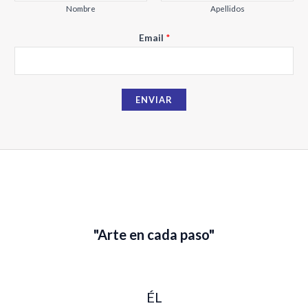
Nombre
Apellidos
N
Email
*
o
m
b
ENVIAR
r
e
E
m
a
i
l
"Arte en cada paso"
ÉL