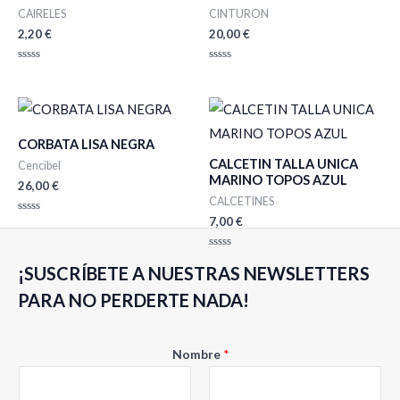
CAIRELES
CINTURON
2,20
€
20,00
€
Valorado
Valorado
con
con
0
0
de
de
5
5
CORBATA LISA NEGRA
CALCETIN TALLA UNICA
Cencibel
MARINO TOPOS AZUL
26,00
€
CALCETINES
7,00
€
Valorado
con
0
de
Valorado
5
¡SUSCRÍBETE A NUESTRAS NEWSLETTERS
con
0
de
PARA NO PERDERTE NADA!
5
Nombre
*