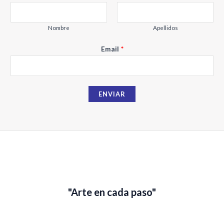
m
a
i
Nombre
Apellidos
l
Email
*
N
o
m
b
ENVIAR
r
e
"Arte en cada paso"