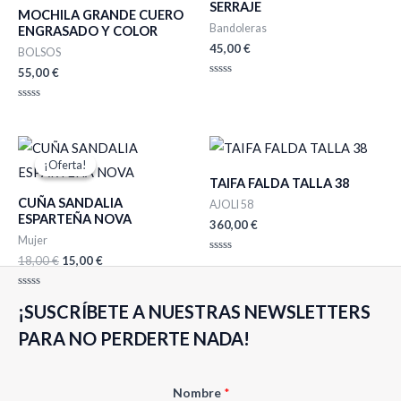
SERRAJE
MOCHILA GRANDE CUERO
Bandoleras
ENGRASADO Y COLOR
45,00
€
BOLSOS
55,00
€
Valorado
con
0
Valorado
de
con
5
0
de
El
El
5
precio
precio
¡Oferta!
¡Oferta!
original
actual
TAIFA FALDA TALLA 38
era:
es:
CUÑA SANDALIA
18,00 €.
15,00 €.
AJOLI 58
ESPARTEÑA NOVA
360,00
€
Mujer
18,00
€
15,00
€
Valorado
con
0
de
Valorado
5
¡SUSCRÍBETE A NUESTRAS NEWSLETTERS
con
0
de
PARA NO PERDERTE NADA!
5
E
Nombre
*