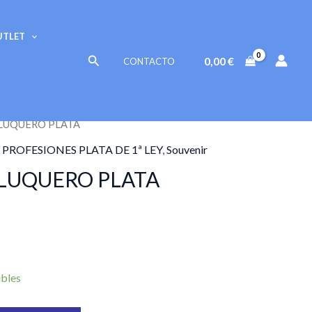
PLATA
cantidad
UTLET
Buscar
0,00
€
CONTACTO
ELUQUERO PLATA
 PROFESIONES PLATA DE 1ª LEY
,
Souvenir
ELUQUERO PLATA
ibles