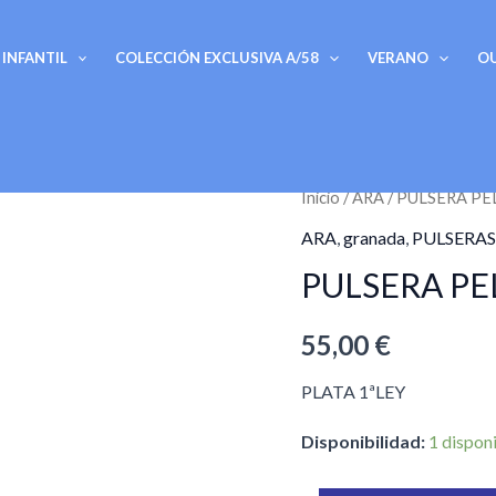
INFANTIL
COLECCIÓN EXCLUSIVA A/58
VERANO
O
PULSERA
Inicio
/
ARA
/ PULSERA P
PELUQUERO
ARA
,
granada
,
PULSERAS
PLATA
PULSERA P
cantidad
55,00
€
PLATA 1ªLEY
Disponibilidad:
1 dispon