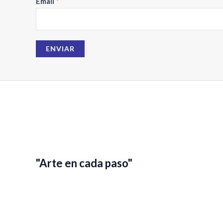
Email
*
e
E
m
a
ENVIAR
i
l
"Arte en cada paso"