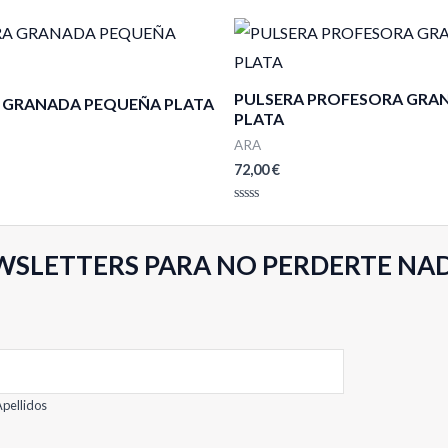
PULSERA PROFESORA GRA
 GRANADA PEQUEÑA PLATA
PLATA
ARA
72,00
€
Valorado
con
0
de
WSLETTERS PARA NO PERDERTE NA
5
pellidos