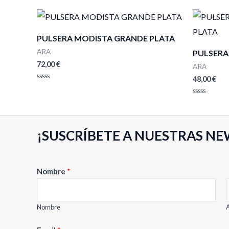
PULSERA MODISTA GRANDE PLATA
ARA
PULSERA
72,00
€
ARA
48,00
€
Valorado
con
0
Valorado
de
con
5
0
de
5
¡SUSCRÍBETE A NUESTRAS NE
N
Nombre
*
o
m
b
Nombre
A
r