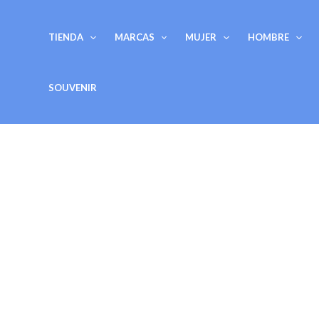
Ir
al
TIENDA
MARCAS
MUJER
HOMBRE
contenido
SOUVENIR