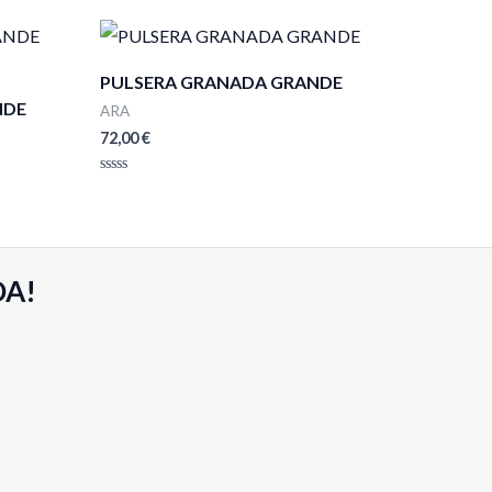
PULSERA GRANADA GRANDE
NDE
ARA
72,00
€
Valorado
con
0
de
5
DA!