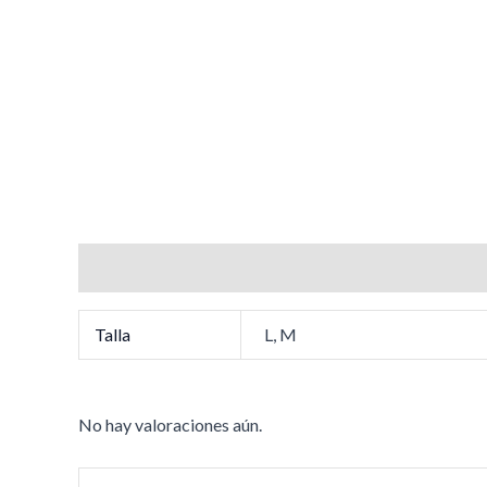
Información adicional
Valoraciones (0)
Talla
L, M
No hay valoraciones aún.