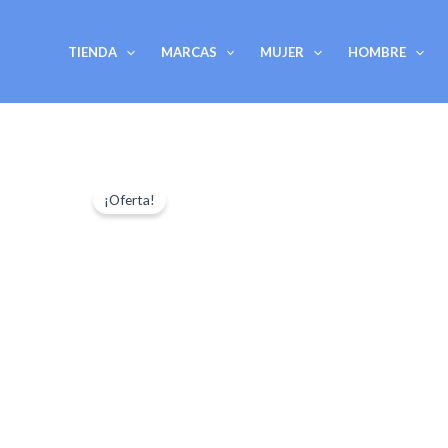
Ir
al
TIENDA
MARCAS
MUJER
HOMBRE
contenido
¡Oferta!