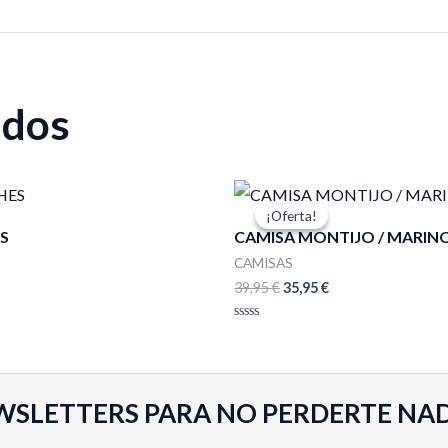
ados
El
El
precio
precio
¡Oferta!
¡Oferta!
original
actual
S
CAMISA MONTIJO / MARIN
era:
es:
39,95 €.
35,95 €.
CAMISAS
39,95
€
35,95
€
Valorado
con
0
de
5
WSLETTERS PARA NO PERDERTE NA