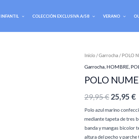
INFANTIL
COLECCIÓN EXCLUSIVA A/58
VERANO
O
POLO
Inicio
/
Garrocha
/ POLO 
El
E
NUMERO
Garrocha
,
HOMBRE
,
PO
precio
ESPALDA
POLO NUME
/
original
MARINO
29,95
€
25,95
€
era:
e
cantidad
Polo azul marino confecci
29,95 €.
2
mediante tapeta de tres bo
banda y mangas bicolor te
altura del pecho y parch