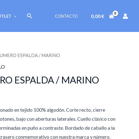
original
actual
era:
es:
Buscar
0,00
€
UTLET
CONTACTO
29,95 €.
25,95 €.
NUMERO ESPALDA / MARINO
l
LO
precio
RO ESPALDA / MARINO
actual
s:
onado en tejido 100% algodón. Corte recto, cierre
5,95 €.
tones, bajo con aberturas laterales. Cuello clásico con
rminadas en puño a contraste. Bordado de caballo a la
e trasero conmemorativo con nuestra marca y número.