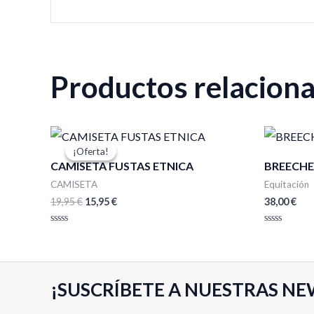
Productos relacion
El
El
precio
precio
¡Oferta!
¡Oferta!
original
actual
CAMISETA FUSTAS ETNICA
BREECHE
era:
es:
19,95 €.
15,95 €.
CAMISETA
Equitación
19,95
€
15,95
€
38,00
€
Valorado
Valorado
con
con
0
0
de
de
5
5
¡SUSCRÍBETE A NUESTRAS NE