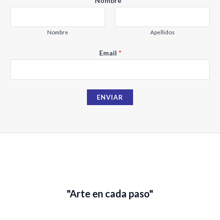
Nombre
*
Nombre
Apellidos
N
Email
*
o
m
b
ENVIAR
r
e
E
m
a
i
l
"Arte en cada paso"