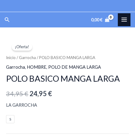
Ir
al
MAI
Buscar
0,00
€
contenido
ME
POLO
El
El
¡Oferta!
BASICO
precio
precio
MANGA
Inicio
/
Garrocha
/ POLO BASICO MANGA LARGA
LARGA
original
actual
Garrocha
,
HOMBRE
,
POLO DE MANGA LARGA
cantidad
POLO BASICO MANGA LARGA
era:
es:
34,95 €.
24,95 €.
34,95
€
24,95
€
LA GARROCHA
S