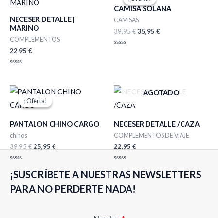
original
actual
CAMISA SOLANA
era:
es:
NECESER DETALLE |
39,95 €.
35,95 €.
CAMISAS
MARINO
39,95
€
35,95
€
COMPLEMENTOS
22,95
€
Valorado
con
0
de
Valorado
5
con
0
de
El
El
AGOTADO
5
precio
precio
¡Oferta!
¡Oferta!
original
actual
era:
es:
39,95 €.
25,95 €.
PANTALON CHINO CARGO
NECESER DETALLE /CAZA
chinos
COMPLEMENTOS DE VIAJE
39,95
€
25,95
€
22,95
€
Valorado
Valorado
¡SUSCRÍBETE A NUESTRAS NEWSLETTERS
con
con
0
0
de
de
PARA NO PERDERTE NADA!
5
5