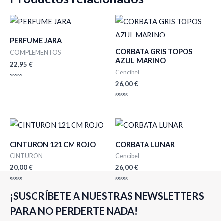
PERFUME JARA
CORBATA GRIS TOPOS
COMPLEMENTOS
AZUL MARINO
22,95
€
Cencibel
26,00
€
Valorado
con
0
de
Valorado
5
con
0
de
5
CINTURON 121 CM ROJO
CORBATA LUNAR
CINTURON
Cencibel
20,00
€
26,00
€
Valorado
Valorado
¡SUSCRÍBETE A NUESTRAS NEWSLETTERS
con
con
0
0
de
de
PARA NO PERDERTE NADA!
5
5