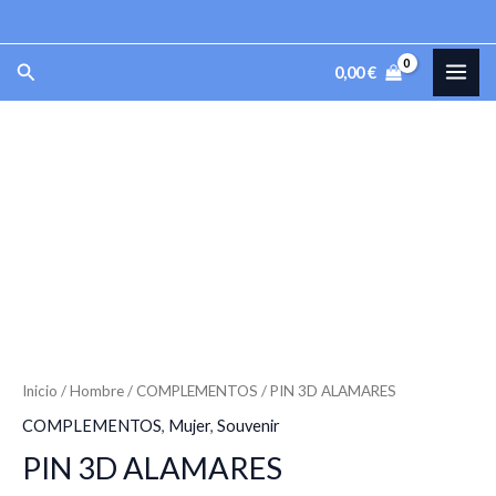
Ir
al
MAI
Buscar
0,00
€
contenido
ME
PIN
3D
ALAMARES
cantidad
Inicio
/
Hombre
/
COMPLEMENTOS
/ PIN 3D ALAMARES
COMPLEMENTOS
,
Mujer
,
Souvenir
PIN 3D ALAMARES