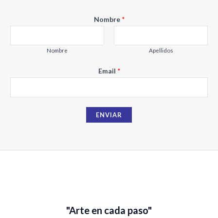
Nombre
*
Nombre
Apellidos
N
Email
*
o
m
b
ENVIAR
r
e
E
m
a
i
l
"Arte en cada paso"