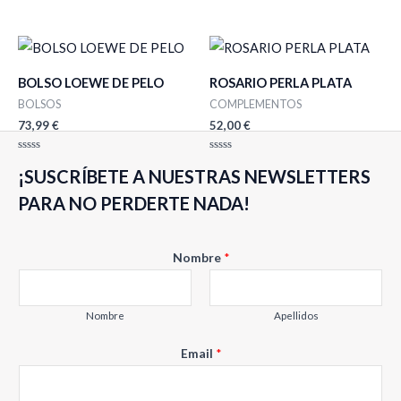
de
Valorado
5
con
0
de
5
BOLSO LOEWE DE PELO
ROSARIO PERLA PLATA
BOLSOS
COMPLEMENTOS
73,99
€
52,00
€
Valorado
Valorado
¡SUSCRÍBETE A NUESTRAS NEWSLETTERS
con
con
0
0
de
de
PARA NO PERDERTE NADA!
5
5
E
Nombre
*
m
a
i
Nombre
Apellidos
l
Email
*
N
o