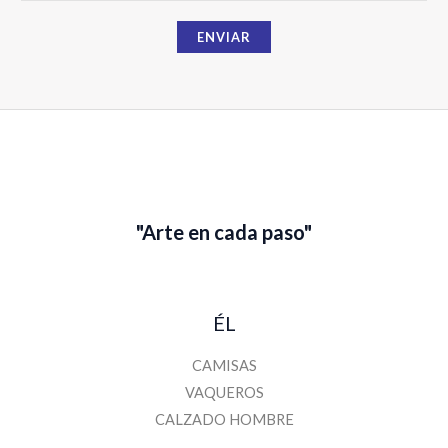
m
b
ENVIAR
r
e
"Arte en cada paso"
ÉL
CAMISAS
VAQUEROS
CALZADO HOMBRE