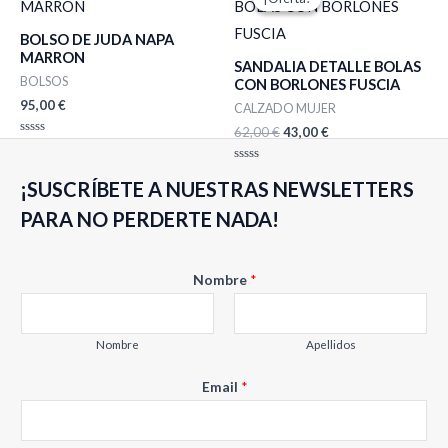
original
actual
era:
es:
BOLSO DE JUDA NAPA
62,00 €.
43,00 €.
MARRON
SANDALIA DETALLE BOLAS
BOLSOS
CON BORLONES FUSCIA
95,00
€
CALZADO MUJER
62,00
€
43,00
€
Valorado
con
0
Valorado
de
¡SUSCRÍBETE A NUESTRAS NEWSLETTERS
con
5
0
de
PARA NO PERDERTE NADA!
5
Nombre
*
Nombre
Apellidos
N
Email
*
o
m