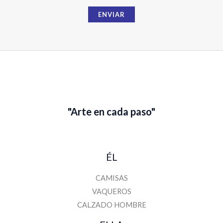
b
ENVIAR
r
e
E
m
a
i
l
"Arte en cada paso"
ÉL
CAMISAS
VAQUEROS
CALZADO HOMBRE