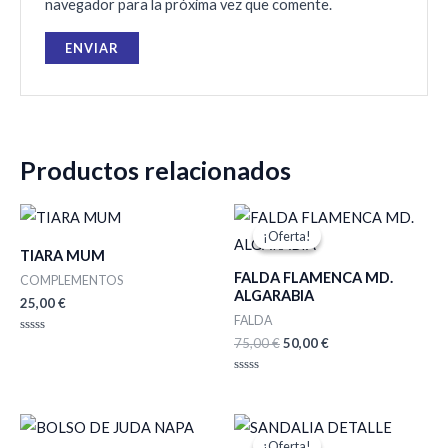
navegador para la próxima vez que comente.
Productos relacionados
El
El
precio
precio
¡Oferta!
¡Oferta!
original
actual
TIARA MUM
era:
es:
FALDA FLAMENCA MD.
75,00 €.
50,00 €.
COMPLEMENTOS
ALGARABIA
25,00
€
FALDA
75,00
€
50,00
€
Valorado
con
0
de
Valorado
5
con
0
de
El
El
5
precio
precio
¡Oferta!
¡Oferta!