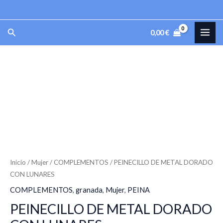
Ir
al
MAI
Buscar
0,00
€
contenido
ME
PEINECILLO
DE
METAL
DORADO
CON
LUNARES
cantidad
Inicio
/
Mujer
/
COMPLEMENTOS
/ PEINECILLO DE METAL DORADO
CON LUNARES
COMPLEMENTOS
,
granada
,
Mujer
,
PEINA
PEINECILLO DE METAL DORADO