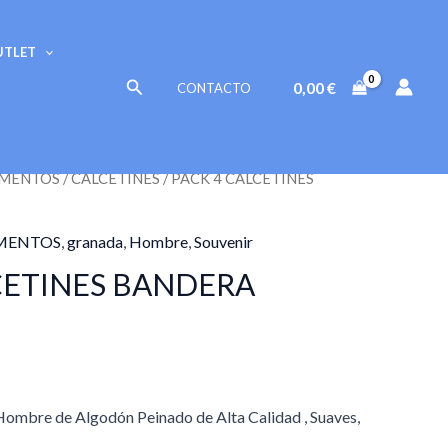
CALCETINES
BANDERA
UTLET
COLORES
Buscar
0,00
€
CONTACTO
cantidad
MENTOS
/
CALCETINES
/ PACK 4 CALCETINES
MENTOS
,
granada
,
Hombre
,
Souvenir
CETINES BANDERA
 Hombre de Algodón Peinado de Alta Calidad , Suaves,