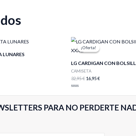
ados
El
El
precio
precio
¡Oferta!
¡Oferta!
original
actual
 LUNARES
era:
es:
32,95 €.
16,95 €.
LG CARDIGAN CON BOLSILL
CAMISETA
32,95
€
16,95
€
Valorado
con
0
de
WSLETTERS PARA NO PERDERTE NA
5