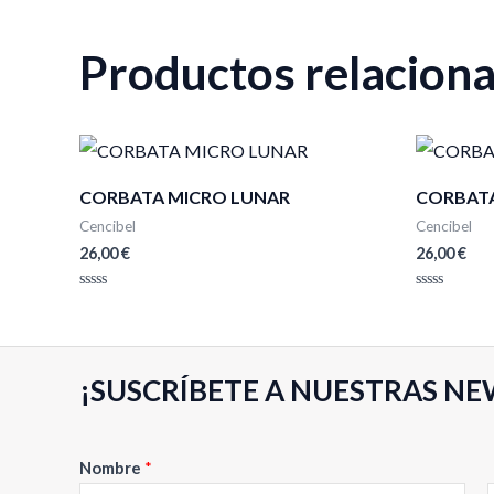
Productos relacion
CORBATA MICRO LUNAR
CORBATA
Cencibel
Cencibel
26,00
€
26,00
€
Valorado
Valorado
con
con
0
0
de
de
5
5
¡SUSCRÍBETE A NUESTRAS NE
Nombre
*