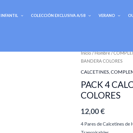
INFANTIL
COLECCIÓN EXCLUSIVA A/58
VERANO
O
PACK
Inicio
/
Hombre
/
COMPLE
BANDERA COLORES
4
CALCETINES
CALCETINES
,
COMPLE
BANDERA
PACK 4 CAL
COLORES
COLORES
cantidad
12,00
€
4 Pares de Calcetines de
Transpirables.