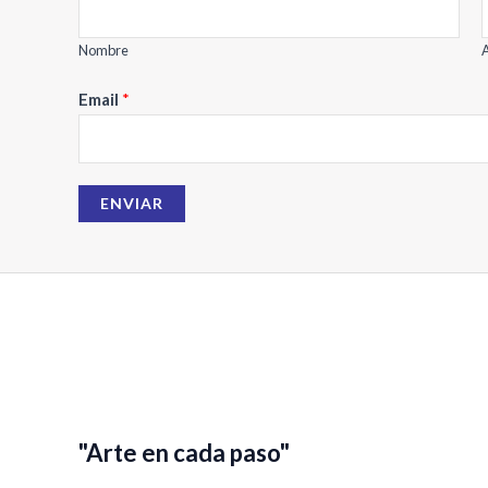
Nombre
A
N
Email
*
o
m
b
ENVIAR
r
e
E
m
a
i
l
"Arte en cada paso"