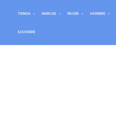
Ir
al
TIENDA
MARCAS
MUJER
HOMBRE
contenido
SOUVENIR